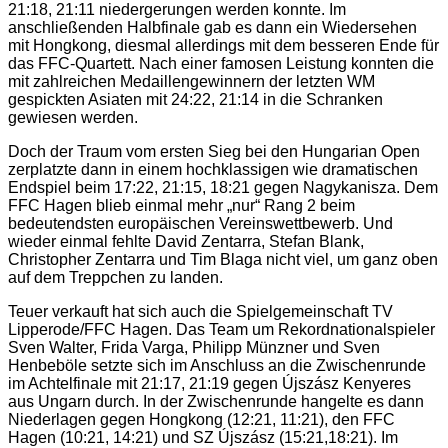
21:18, 21:11 niedergerungen werden konnte. Im
anschließenden Halbfinale gab es dann ein Wiedersehen
mit Hongkong, diesmal allerdings mit dem besseren Ende für
das FFC-Quartett. Nach einer famosen Leistung konnten die
mit zahlreichen Medaillengewinnern der letzten WM
gespickten Asiaten mit 24:22, 21:14 in die Schranken
gewiesen werden.
Doch der Traum vom ersten Sieg bei den Hungarian Open
zerplatzte dann in einem hochklassigen wie dramatischen
Endspiel beim 17:22, 21:15, 18:21 gegen Nagykanisza. Dem
FFC Hagen blieb einmal mehr „nur“ Rang 2 beim
bedeutendsten europäischen Vereinswettbewerb. Und
wieder einmal fehlte David Zentarra, Stefan Blank,
Christopher Zentarra und Tim Blaga nicht viel, um ganz oben
auf dem Treppchen zu landen.
Teuer verkauft hat sich auch die Spielgemeinschaft TV
Lipperode/FFC Hagen. Das Team um Rekordnationalspieler
Sven Walter, Frida Varga, Philipp Münzner und Sven
Henbeböle setzte sich im Anschluss an die Zwischenrunde
im Achtelfinale mit 21:17, 21:19 gegen Újszász Kenyeres
aus Ungarn durch. In der Zwischenrunde hangelte es dann
Niederlagen gegen Hongkong (12:21, 11:21), den FFC
Hagen (10:21, 14:21) und SZ Újszász (15:21,18:21). Im