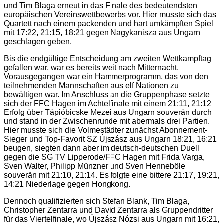
und Tim Blaga erneut in das Finale des bedeutendsten
europäischen Vereinswettbewerbs vor. Hier musste sich das
Quartett nach einem packenden und hart umkämpften Spiel
mit 17:22, 21:15, 18:21 gegen Nagykanisza aus Ungarn
geschlagen geben.
Bis die endgültige Entscheidung am zweiten Wettkampftag
gefallen war, war es bereits weit nach Mitternacht.
Vorausgegangen war ein Hammerprogramm, das von den
teilnehmenden Mannschaften aus elf Nationen zu
bewältigen war. Im Anschluss an die Gruppenphase setzte
sich der FFC Hagen im Achtelfinale mit einem 21:11, 21:12
Erfolg über Tápióbicske Mezei aus Ungarn souverän durch
und stand in der Zwischenrunde mit abermals drei Partien.
Hier musste sich die Volmestädter zunächst Abonnement-
Sieger und Top-Favorit SZ Újszász aus Ungarn 18:21, 16:21
beugen, siegten dann aber im deutsch-deutschen Duell
gegen die SG TV Lipperode/FFC Hagen mit Frida Varga,
Sven Walter, Philipp Münzner und Sven Henneböle
souverän mit 21:10, 21:14. Es folgte eine bittere 21:17, 19:21,
14:21 Niederlage gegen Hongkong.
Dennoch qualifizierten sich Stefan Blank, Tim Blaga,
Christopher Zentarra und David Zentarra als Gruppendritter
für das Viertelfinale, wo Újszász Nózsi aus Ungarn mit 16:21,