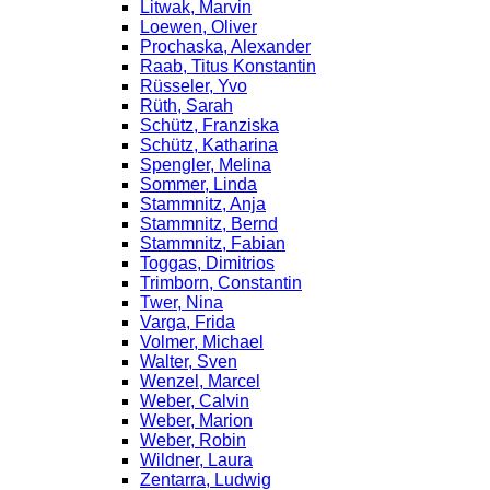
Litwak, Marvin
Loewen, Oliver
Prochaska, Alexander
Raab, Titus Konstantin
Rüsseler, Yvo
Rüth, Sarah
Schütz, Franziska
Schütz, Katharina
Spengler, Melina
Sommer, Linda
Stammnitz, Anja
Stammnitz, Bernd
Stammnitz, Fabian
Toggas, Dimitrios
Trimborn, Constantin
Twer, Nina
Varga, Frida
Volmer, Michael
Walter, Sven
Wenzel, Marcel
Weber, Calvin
Weber, Marion
Weber, Robin
Wildner, Laura
Zentarra, Ludwig