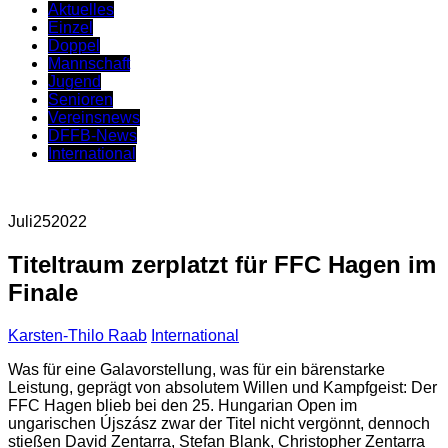
Aktuelles
Einzel
Doppel
Mannschaft
Jugend
Senioren
Vereinsnews
DFFB-News
International
Juli
25
2022
Titeltraum zerplatzt für FFC Hagen im
Finale
Karsten-Thilo Raab
International
Was für eine Galavorstellung, was für ein bärenstarke
Leistung, geprägt von absolutem Willen und Kampfgeist: Der
FFC Hagen blieb bei den 25. Hungarian Open im
ungarischen Újszász zwar der Titel nicht vergönnt, dennoch
stießen David Zentarra, Stefan Blank, Christopher Zentarra