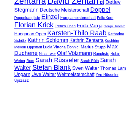
David Zentarra
Zentarra
Detlev
Doppel
Stegmann
Deutsche Meisterschaft
Einzel
Europameisterschaft
Doppelrangliste
Felix Korn
Florian Krick
Frida Varga
French Open
Gergő Horváth
Karsten-Thilo Raab
Hungarian Open
Katharina
Kathrin Schlomm
Kathrin Zentarra
Schütz
Kushtrim
Max
Marius Stupp
Lucia Vittoria Donnici
Mekolli
Lippstadt
Duchene
Olaf Völzmann
Rangliste
Nina Twer
Robin
Sarah Rüsseler
Sarah
Weber
Rom
Sarah Rüth
Stefan Blank
Walter
Sven Walter
Thomas Lam
Ungarn
Uwe Walter
Weltmeisterschaft
Yvo Rüsseler
Újszász