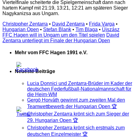
Viertelfinale scheiterte die Spielgemeinschaft dann nach
hartem Kampf mit 21:19, 13:21, 12:21 am späteren Sieger
Nagykanizsa aus Ungarn.
Christopher Zentarra
•
David Zentarra
•
Frida Varga
•
Hungarian Open
•
Stefan Blank
•
Tim Blaga
•
Újszász
FFC Hagen will in Ungarn um den Titel spielen
David
Zentarra unterliegt im Finale der Hungarian Open
Mehr vom FFC Hagen 1991 e.V.
Neueste Beiträge
Lucia Donnici und Zentarra-Brüder im Kader der
deutschen Federfußball-Nationalmannschaft für
die Heim-WM
Gergö Horváth gewinnt zum zweiten Mal den
Teamwettbewerb der Hungarian Open 🏆
Christopher Zentarra krönt sich zum Sieger der
29. Hungarian Open 🏆
Christopher Zentarra krönt sich erstmals zum
deutschen Einzelmeister 🏆