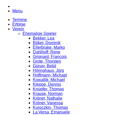
Menu
Termine
Erfolge
Verein
Ehemalige Spieler
Bekker, Lea
Böker, Dominik
Ellerbrake, Marko
Dahlhoff, Rene
Grignard, François
Grote, Thorsten
Günay, Betül
Hilringhaus, Jörg
Hoffmann, Michael
Kowallik, Michael
Kleppe, Dennis
Knüpfer, Thomas
Krause, Norman
Kröner, Nathalie
Kröner, Vanessa
Kuroczkin, Thomas
La Versa, Emanuele