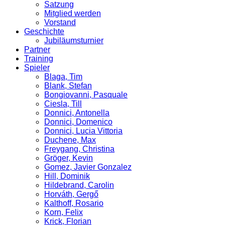
Satzung
Mitglied werden
Vorstand
Geschichte
Jubiläumsturnier
Partner
Training
Spieler
Blaga, Tim
Blank, Stefan
Bongiovanni, Pasquale
Ciesla, Till
Donnici, Antonella
Donnici, Domenico
Donnici, Lucia Vittoria
Duchene, Max
Freygang, Christina
Gröger, Kevin
Gomez, Javier Gonzalez
Hill, Dominik
Hildebrand, Carolin
Horváth, Gergő
Kalthoff, Rosario
Korn, Felix
Krick, Florian