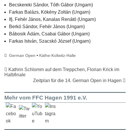
Becskereki Sándor, Tóth Gábor (Ungarn)
Farkas Balázs, Kökény Zoltán (Ungarn)
Ifj. Fehér János, Kanalas Renátó (Ungarn)
Berkó Sándor, Fehér János (Ungarn)
Bábosik Ádám, Csabai Gábor (Ungarn)
Farkas István, Szacskó József (Ungarn)
German Open
•
Käthe-Kollwitz-Halle
Kathrin Schlomm auf dem Treppchen, Florian Krick im
Halbfinale
Zeitplan für die 14. German Open in Hagen
Mehr vom FFC Hagen 1991 e.V.