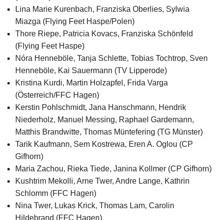
Lina Marie Kurenbach, Franziska Oberlies, Sylwia
Miazga (Flying Feet Haspe/Polen)
Thore Riepe, Patricia Kovacs, Franziska Schönfeld
(Flying Feet Haspe)
Nóra Henneböle, Tanja Schlette, Tobias Tochtrop, Sven
Henneböle, Kai Sauermann (TV Lipperode)
Kristina Kurdi, Martin Holzapfel, Frida Varga
(Österreich/FFC Hagen)
Kerstin Pohlschmidt, Jana Hanschmann, Hendrik
Niederholz, Manuel Messing, Raphael Gardemann,
Matthis Brandwitte, Thomas Müntefering (TG Münster)
Tarik Kaufmann, Sem Kostrewa, Eren A. Oglou (CP
Gifhorn)
Maria Zachou, Rieka Tiede, Janina Kollmer (CP Gifhorn)
Kushtrim Mekolli, Arne Twer, Andre Lange, Kathrin
Schlomm (FFC Hagen)
Nina Twer, Lukas Krick, Thomas Lam, Carolin
Hildebrand (FFC Hagen)