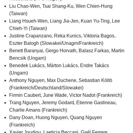
Liu Chao-Wen, Tsai Shang-Ku, Wen Chien-Hung
(Taiwan)
Liang Hsueh-Wen, Liang Jia-Jen, Kuan Yu-Ting, Lee
Chieh-Yi (Taiwan)
Justine Crapanzano, Reka Kunics, Viktoria Bagos,
Eszter Balogh (Slowakei/Unagrn/Frankreich)
Benett Baranyai, Gergo Horvath, Balasz Farkas, Martin
Bencsik (Ungarn)
Benedek Lukács, Márton Lukács, Endre Takács
(Ungarn)
Anthony Nguyen, Max Duchene, Sebastian Költö
(Frankreich/Deutschland/Slowakei)
Firmin Caubert, June Wade, Victor Nadot (Frankreich)
Trang Nguyen, Jeremy Godard, Etienne Gastineau,
Charlie Amans (Frankreich)
Dany Doan, Huong Nguyen, Quang Nguyen
(Frankreich)
Xavier Joudiou, Laeticia Beccani, Gaél Ferrere,