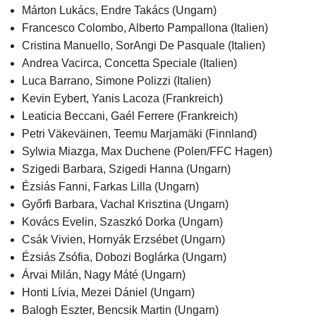
Márton Lukács, Endre Takács (Ungarn)
Francesco Colombo, Alberto Pampallona (Italien)
Cristina Manuello, SorAngi De Pasquale (Italien)
Andrea Vacirca, Concetta Speciale (Italien)
Luca Barrano, Simone Polizzi (Italien)
Kevin Eybert, Yanis Lacoza (Frankreich)
Leaticia Beccani, Gaél Ferrere (Frankreich)
Petri Väkeväinen, Teemu Marjamäki (Finnland)
Sylwia Miazga, Max Duchene (Polen/FFC Hagen)
Szigedi Barbara, Szigedi Hanna (Ungarn)
Ézsiás Fanni, Farkas Lilla (Ungarn)
Győrfi Barbara, Vachal Krisztina (Ungarn)
Kovács Evelin, Szaszkó Dorka (Ungarn)
Csák Vivien, Hornyák Erzsébet (Ungarn)
Ézsiás Zsófia, Dobozi Boglárka (Ungarn)
Árvai Milán, Nagy Máté (Ungarn)
Honti Lívia, Mezei Dániel (Ungarn)
Balogh Eszter, Bencsik Martin (Ungarn)