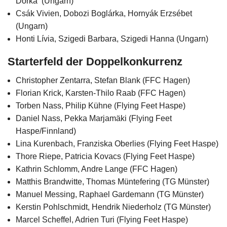
Dorka (Ungarn)
Csák Vivien, Dobozi Boglárka, Hornyák Erzsébet
(Ungarn)
Honti Lívia, Szigedi Barbara, Szigedi Hanna (Ungarn)
Starterfeld der Doppelkonkurrenz
Christopher Zentarra, Stefan Blank (FFC Hagen)
Florian Krick, Karsten-Thilo Raab (FFC Hagen)
Torben Nass, Philip Kühne (Flying Feet Haspe)
Daniel Nass, Pekka Marjamäki (Flying Feet
Haspe/Finnland)
Lina Kurenbach, Franziska Oberlies (Flying Feet Haspe)
Thore Riepe, Patricia Kovacs (Flying Feet Haspe)
Kathrin Schlomm, Andre Lange (FFC Hagen)
Matthis Brandwitte, Thomas Müntefering (TG Münster)
Manuel Messing, Raphael Gardemann (TG Münster)
Kerstin Pohlschmidt, Hendrik Niederholz (TG Münster)
Marcel Scheffel, Adrien Turi (Flying Feet Haspe)