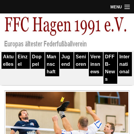
MENU
Termine
Erfolge
Verein
Aktu
Einz
Dop
Man
Jug
Seni
Vere
DFF
Inter
Geschichte
elles
el
pel
nsc
end
oren
insn
B-
nati
haft
ews
New
onal
Partner
s
Training
Spieler
Kontakt
Links