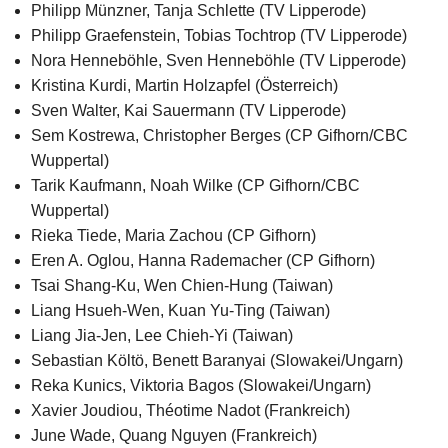
Philipp Münzner, Tanja Schlette (TV Lipperode)
Philipp Graefenstein, Tobias Tochtrop (TV Lipperode)
Nora Henneböhle, Sven Henneböhle (TV Lipperode)
Kristina Kurdi, Martin Holzapfel (Österreich)
Sven Walter, Kai Sauermann (TV Lipperode)
Sem Kostrewa, Christopher Berges (CP Gifhorn/CBC
Wuppertal)
Tarik Kaufmann, Noah Wilke (CP Gifhorn/CBC
Wuppertal)
Rieka Tiede, Maria Zachou (CP Gifhorn)
Eren A. Oglou, Hanna Rademacher (CP Gifhorn)
Tsai Shang-Ku, Wen Chien-Hung (Taiwan)
Liang Hsueh-Wen, Kuan Yu-Ting (Taiwan)
Liang Jia-Jen, Lee Chieh-Yi (Taiwan)
Sebastian Költö, Benett Baranyai (Slowakei/Ungarn)
Reka Kunics, Viktoria Bagos (Slowakei/Ungarn)
Xavier Joudiou, Théotime Nadot (Frankreich)
June Wade, Quang Nguyen (Frankreich)