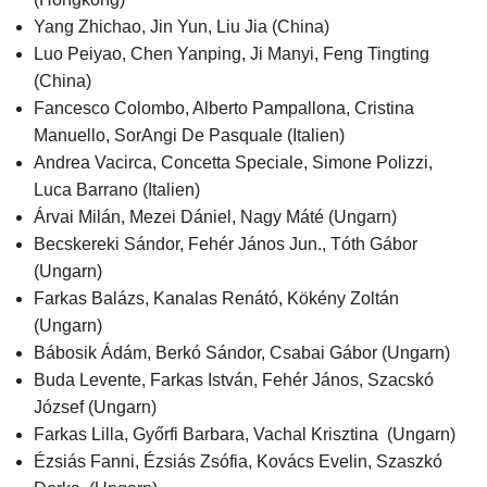
Yang Zhichao, Jin Yun, Liu Jia (China)
Luo Peiyao, Chen Yanping, Ji Manyi, Feng Tingting
(China)
Fancesco Colombo, Alberto Pampallona, Cristina
Manuello, SorAngi De Pasquale (Italien)
Andrea Vacirca, Concetta Speciale, Simone Polizzi,
Luca Barrano (Italien)
Árvai Milán, Mezei Dániel, Nagy Máté (Ungarn)
Becskereki Sándor, Fehér János Jun., Tóth Gábor
(Ungarn)
Farkas Balázs, Kanalas Renátó, Kökény Zoltán
(Ungarn)
Bábosik Ádám, Berkó Sándor, Csabai Gábor (Ungarn)
Buda Levente, Farkas István, Fehér János, Szacskó
József (Ungarn)
Farkas Lilla, Győrfi Barbara, Vachal Krisztina (Ungarn)
Ézsiás Fanni, Ézsiás Zsófia, Kovács Evelin, Szaszkó