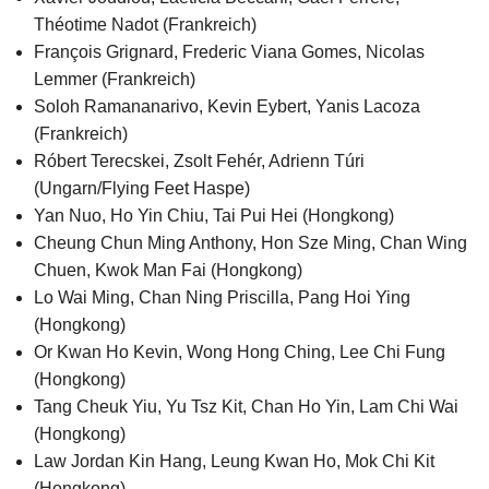
Théotime Nadot (Frankreich)
François Grignard, Frederic Viana Gomes, Nicolas
Lemmer (Frankreich)
Soloh Ramananarivo, Kevin Eybert, Yanis Lacoza
(Frankreich)
Róbert Terecskei, Zsolt Fehér, Adrienn Túri
(Ungarn/Flying Feet Haspe)
Yan Nuo, Ho Yin Chiu, Tai Pui Hei (Hongkong)
Cheung Chun Ming Anthony, Hon Sze Ming, Chan Wing
Chuen, Kwok Man Fai (Hongkong)
Lo Wai Ming, Chan Ning Priscilla, Pang Hoi Ying
(Hongkong)
Or Kwan Ho Kevin, Wong Hong Ching, Lee Chi Fung
(Hongkong)
Tang Cheuk Yiu, Yu Tsz Kit, Chan Ho Yin, Lam Chi Wai
(Hongkong)
Law Jordan Kin Hang, Leung Kwan Ho, Mok Chi Kit
(Hongkong)