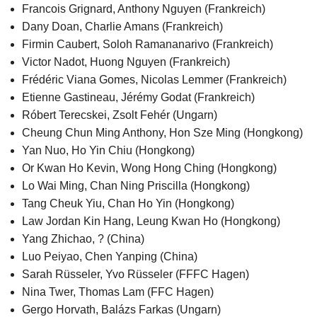
Francois Grignard, Anthony Nguyen (Frankreich)
Dany Doan, Charlie Amans (Frankreich)
Firmin Caubert, Soloh Ramananarivo (Frankreich)
Victor Nadot, Huong Nguyen (Frankreich)
Frédéric Viana Gomes, Nicolas Lemmer (Frankreich)
Etienne Gastineau, Jérémy Godat (Frankreich)
Róbert Terecskei, Zsolt Fehér (Ungarn)
Cheung Chun Ming Anthony, Hon Sze Ming (Hongkong)
Yan Nuo, Ho Yin Chiu (Hongkong)
Or Kwan Ho Kevin, Wong Hong Ching (Hongkong)
Lo Wai Ming, Chan Ning Priscilla (Hongkong)
Tang Cheuk Yiu, Chan Ho Yin (Hongkong)
Law Jordan Kin Hang, Leung Kwan Ho (Hongkong)
Yang Zhichao, ? (China)
Luo Peiyao, Chen Yanping (China)
Sarah Rüsseler, Yvo Rüsseler (FFFC Hagen)
Nina Twer, Thomas Lam (FFC Hagen)
Gergo Horvath, Balázs Farkas (Ungarn)