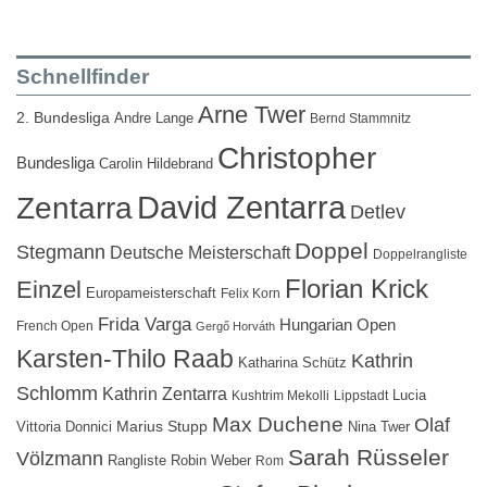
Schnellfinder
Arne Twer
2. Bundesliga
Andre Lange
Bernd Stammnitz
Christopher
Bundesliga
Carolin Hildebrand
David Zentarra
Zentarra
Detlev
Doppel
Stegmann
Deutsche Meisterschaft
Doppelrangliste
Florian Krick
Einzel
Europameisterschaft
Felix Korn
Frida Varga
Hungarian Open
French Open
Gergő Horváth
Karsten-Thilo Raab
Kathrin
Katharina Schütz
Schlomm
Kathrin Zentarra
Lucia
Kushtrim Mekolli
Lippstadt
Max Duchene
Olaf
Marius Stupp
Vittoria Donnici
Nina Twer
Sarah Rüsseler
Völzmann
Rangliste
Robin Weber
Rom