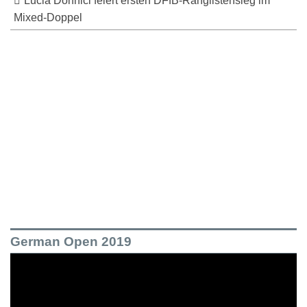
Lucia Donnici feiert ersten DFfB-Ranglistensieg im
Mixed-Doppel
German Open 2019