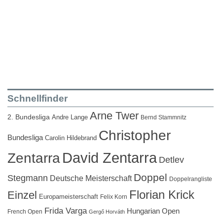
Schnellfinder
Arne Twer
2. Bundesliga
Andre Lange
Bernd Stammnitz
Christopher
Bundesliga
Carolin Hildebrand
David Zentarra
Zentarra
Detlev
Doppel
Stegmann
Deutsche Meisterschaft
Doppelrangliste
Florian Krick
Einzel
Europameisterschaft
Felix Korn
Frida Varga
Hungarian Open
French Open
Gergő Horváth