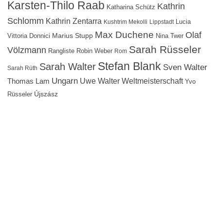
Karsten-Thilo Raab
Kathrin
Katharina Schütz
Schlomm
Kathrin Zentarra
Lucia
Kushtrim Mekolli
Lippstadt
Max Duchene
Olaf
Marius Stupp
Vittoria Donnici
Nina Twer
Sarah Rüsseler
Völzmann
Rangliste
Robin Weber
Rom
Stefan Blank
Sarah Walter
Sven Walter
Sarah Rüth
Ungarn
Uwe Walter
Weltmeisterschaft
Thomas Lam
Yvo
Újszász
Rüsseler