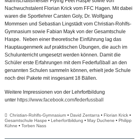
Mannschaftsmeister Flying Feet Haspe sowie von
Nachwuchstalent Florian Krick vom FFC Hagen. Mit dabei
waren die Sportlehrer Carsten Goly, Dr. Wolfgang
Mommsen und Sebastian Lingstädt vom Christian-Rohlfs-
Gymnasium sowie Fabian Mayk von der Gesamtschule
Haspe. Neben einer theoretische Einführung lag das
Hauptaugenmerk auf praktischen Übungen, die auch im
Schulunterricht umgesetzt werden können. Damit die
Schüler erste Erfahrungen mit dem Federfußball an den
genannten Schulen sammeln können, erhielt jede Schule
noch drei Pakete mit insgesamt 18 Bällen.
Weitere Impressionen von der Lehrfortbildung
unter
https://www.facebook.com/federfussball
Christian-Rohlfs-Gymnasium
•
David Zentarra
•
Florian Krick
•
Gesamtschule Haspe
•
Leherfortbildung
•
May Duchene
•
Philipp
Kühne
•
Torben Nass