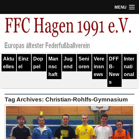
MENU
Termine
Erfolge
Verein
Aktu
Einz
Dop
Man
Jug
Seni
Vere
DFF
Inter
Geschichte
elles
el
pel
nsc
end
oren
insn
B-
nati
haft
ews
New
onal
Partner
s
Training
Tag Archives:
Christian-Rohlfs-Gymnasium
Spieler
Kontakt
Links