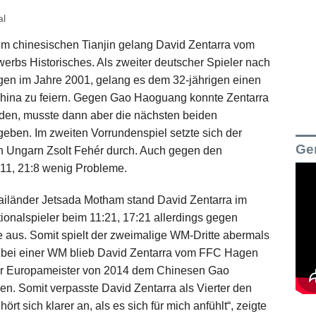
al
 im chinesischen Tianjin gelang David Zentarra vom
rbs Historisches. Als zweiter deutscher Spieler nach
gen im Jahre 2001, gelang es dem 32-jährigen einen
hina zu feiern. Gegen Gao Haoguang konnte Zentarra
eiden, musste dann aber die nächsten beiden
eben. Im zweiten Vorrundenspiel setzte sich der
Ge
n Ungarn Zsolt Fehér durch. Auch gegen den
11, 21:8 wenig Probleme.
ailänder Jetsada Motham stand David Zentarra im
tionalspieler beim 11:21, 17:21 allerdings gegen
 aus. Somit spielt der zweimalige WM-Dritte abermals
e bei einer WM blieb David Zentarra vom FFC Hagen
 der Europameister von 2014 dem Chinesen Gao
n. Somit verpasste David Zentarra als Vierter den
t sich klarer an, als es sich für mich anfühlt“, zeigte