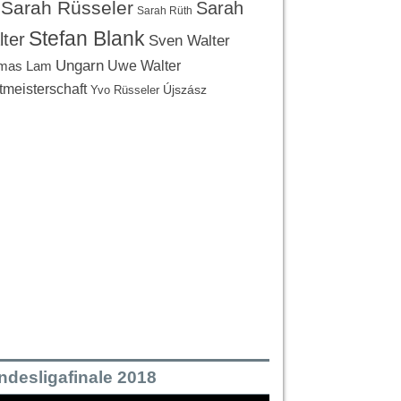
Sarah Rüsseler
Sarah
Sarah Rüth
Stefan Blank
ter
Sven Walter
Ungarn
Uwe Walter
mas Lam
tmeisterschaft
Újszász
Yvo Rüsseler
ndesligafinale 2018