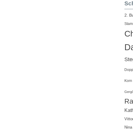
Sch
2. B
Stam
Ch
Da
St
Doppe
Korn
Gergő
Ra
Kath
Vitto
Nina