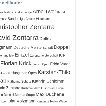
nellfinder
Arne Twer
undesliga
Andre Lange
Bernd
Bundesliga
Carolin Hildebrand
mnitz
ristopher Zentarra
vid Zentarra
Detlev
Doppel
egmann
Deutsche Meisterschaft
Einzel
Europameisterschaft
lrangliste
Felix
Florian Krick
Frida Varga
French Open
Karsten-Thilo
Hungarian Open
 Horváth
ab
Kathrin Schlomm
Katharina Schütz
rin Zentarra
Lucia
Kushtrim Mekolli
Lippstadt
Max Duchene
Marius Stupp
ria Donnici
Olaf Völzmann
Rangliste
 Twer
Robin Weber