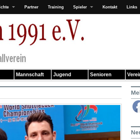
ichte
Partner
Training
Spieler
Kontakt
Links
Mannschaft
Jugend
Senioren
Vere
Me
Ne