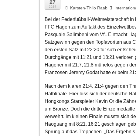
27
2024
Karsten-Thilo Raab
Internation
Bei der Federfußball-Weltmeisterschaft in
FFC Hagen zum Auftakt des Einzelwettbewe
Pasquale Salimbeni vom VfL Eintracht Ha
Satzgewinn gegen den Topfavoriten aus C
den ersten Satz mit 22:20 für sich entsch
Durchgänge mit 11:21 und 13:21 verloren g
Hagener mit 21:7, 21:8 mühelos gegen de
Franzosen Jeremy Godat hatte er beim 21:
Nach dem klaren 21:4, 21:4 gegen den Th
Halbfinale. Hier biss sich der deutsche Na
Hongkongs Starspieler Kevin Or die Zähne
um Bronze. Doch die dritte Einzelmedaill
verwehrt. Im kleinen Finale musste sich
Haoguang mit 8:21, 16:21 geschlagen gebe
Sprung auf das Treppchen. „Das Ergebnis hör