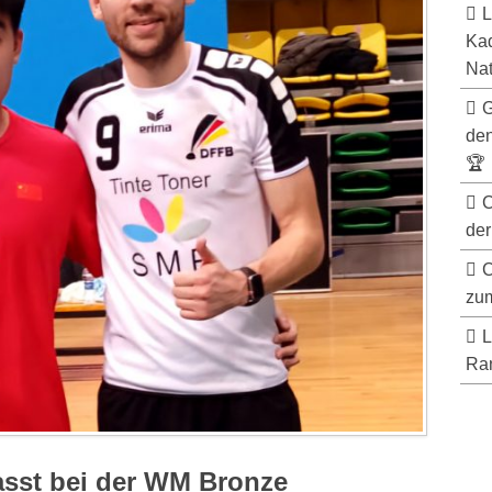
L
Kad
Nat
G
de
🏆
C
der
C
zum
L
Ran
asst bei der WM Bronze