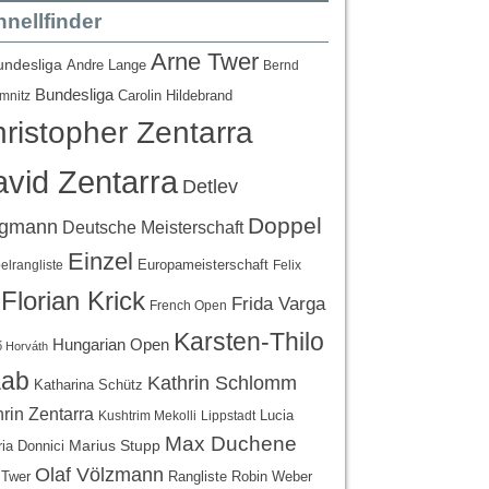
nellfinder
Arne Twer
undesliga
Andre Lange
Bernd
Bundesliga
Carolin Hildebrand
mnitz
ristopher Zentarra
vid Zentarra
Detlev
Doppel
egmann
Deutsche Meisterschaft
Einzel
Europameisterschaft
lrangliste
Felix
Florian Krick
Frida Varga
French Open
Karsten-Thilo
Hungarian Open
 Horváth
ab
Kathrin Schlomm
Katharina Schütz
rin Zentarra
Lucia
Kushtrim Mekolli
Lippstadt
Max Duchene
Marius Stupp
ria Donnici
Olaf Völzmann
Rangliste
 Twer
Robin Weber