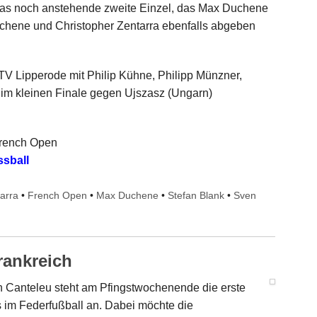
 das noch anstehende zweite Einzel, das Max Duchene
chene und Christopher Zentarra ebenfalls abgeben
TV Lipperode mit Philip Kühne, Philipp Münzner,
 im kleinen Finale gegen Ujszasz (Ungarn)
French Open
ssball
arra
•
French Open
•
Max Duchene
•
Stefan Blank
•
Sven
rankreich
n Canteleu steht am Pfingstwochenende die erste
s im Federfußball an. Dabei möchte die