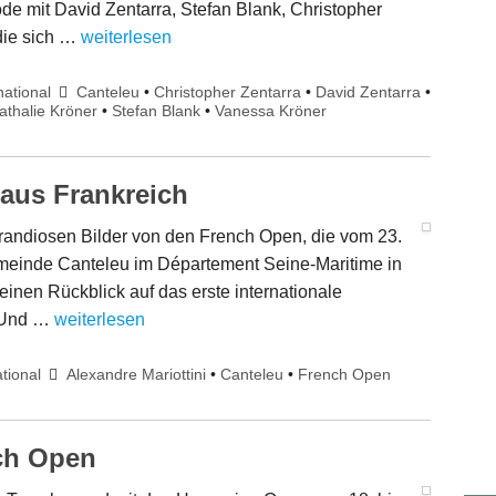
 mit David Zentarra, Stefan Blank, Christopher
die sich …
weiterlesen
national
Canteleu
•
Christopher Zentarra
•
David Zentarra
•
athalie Kröner
•
Stefan Blank
•
Vanessa Kröner
us Frankreich
grandiosen Bilder von den French Open, die vom 23.
emeinde Canteleu im Département Seine-Maritime in
inen Rückblick auf das erste internationale
. Und …
weiterlesen
ational
Alexandre Mariottini
•
Canteleu
•
French Open
ch Open