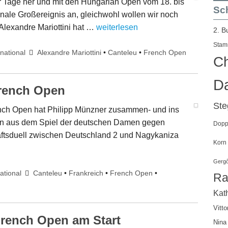
r Tage her und mit den Hungarian Open vom 18. bis
Sch
ionale Großereignis an, gleichwohl wollen wir noch
Alexandre Mariottini hat …
weiterlesen
2. B
Stam
rnational
Alexandre Mariottini
•
Canteleu
•
French Open
Ch
Da
French Open
St
nch Open hat Philipp Münzner zusammen- und ins
nen aus dem Spiel der deutschen Damen gegen
Doppe
aftsduell zwischen Deutschland 2 und Nagykaniza
Korn
Gergő
ational
Canteleu
•
Frankreich
•
French Open
•
Ra
Kath
Vitto
French Open am Start
Nina