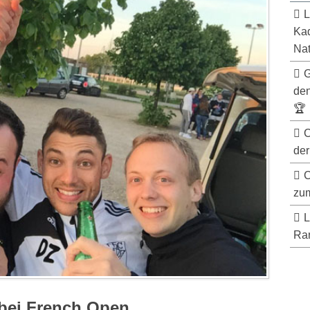
L
Kad
Nat
G
de
🏆
C
der
C
zum
L
Ran
 bei French Open