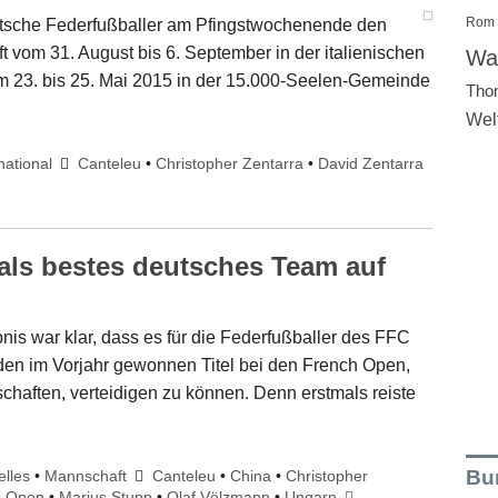
Rom
utsche Federfußballer am Pfingstwochenende den
ft vom 31. August bis 6. September in der italienischen
Wal
 23. bis 25. Mai 2015 in der 15.000-Seelen-Gemeinde
Tho
Wel
national
Canteleu
•
Christopher Zentarra
•
David Zentarra
ls bestes deutsches Team auf
is war klar, dass es für die Federfußballer des FFC
n im Vorjahr gewonnen Titel bei den French Open,
schaften, verteidigen zu können. Denn erstmals reiste
Bu
elles
•
Mannschaft
Canteleu
•
China
•
Christopher
h Open
•
Marius Stupp
•
Olaf Völzmann
•
Ungarn