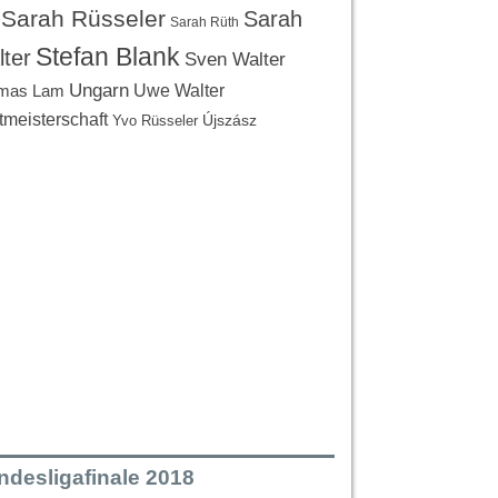
Sarah Rüsseler
Sarah
Sarah Rüth
Stefan Blank
ter
Sven Walter
Ungarn
Uwe Walter
mas Lam
tmeisterschaft
Újszász
Yvo Rüsseler
ndesligafinale 2018