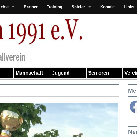
ichte
Partner
Training
Spieler
Kontakt
Links
Mannschaft
Jugend
Senioren
Vere
Me
Ne