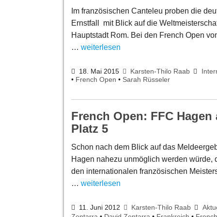
Im französischen Canteleu proben die de
Ernstfall mit Blick auf die Weltmeisterscha
Hauptstadt Rom. Bei den French Open vom
…
weiterlesen
18. Mai 2015
Karsten-Thilo Raab
Inter
•
French Open
•
Sarah Rüsseler
French Open: FFC Hagen a
Platz 5
Schon nach dem Blick auf das Meldeergebn
Hagen nahezu unmöglich werden würde, de
den internationalen französischen Meister
…
weiterlesen
11. Juni 2012
Karsten-Thilo Raab
Aktu
Zentarra
•
David Zentarra
•
Frankreich
•
Frenc