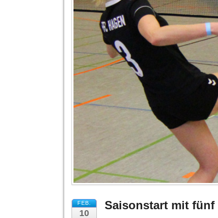
Saisonstart mit fün
FEB.
10