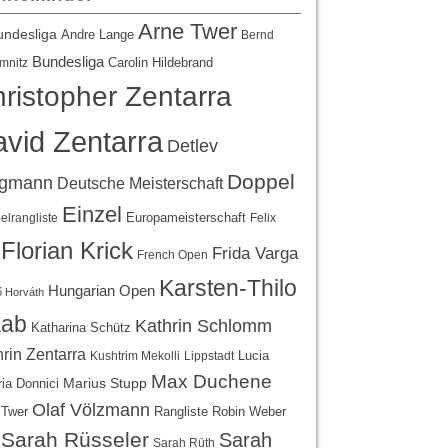
Arne Twer
undesliga
Andre Lange
Bernd
Bundesliga
Carolin Hildebrand
mnitz
ristopher Zentarra
vid Zentarra
Detlev
Doppel
egmann
Deutsche Meisterschaft
Einzel
Europameisterschaft
lrangliste
Felix
Florian Krick
Frida Varga
French Open
Karsten-Thilo
Hungarian Open
 Horváth
ab
Kathrin Schlomm
Katharina Schütz
rin Zentarra
Lucia
Kushtrim Mekolli
Lippstadt
Max Duchene
Marius Stupp
ria Donnici
Olaf Völzmann
Rangliste
 Twer
Robin Weber
Sarah Rüsseler
Sarah
Sarah Rüth