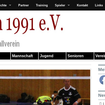
ichte
Partner
Training
Spieler
Kontakt
Links
Mannschaft
Jugend
Senioren
Vere
Me
Ne
L