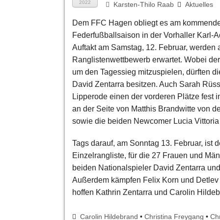
2022
Karsten-Thilo Raab
Aktuelles
Dem FFC Hagen obliegt es am kommenden
Federfußballsaison in der Vorhaller Karl-
Auftakt am Samstag, 12. Februar, werden
Ranglistenwettbewerb erwartet. Wobei der 
um den Tagessieg mitzuspielen, dürften d
David Zentarra besitzen. Auch Sarah Rüs
Lipperode einen der vorderen Plätze fest 
an der Seite von Matthis Brandwitte von d
sowie die beiden Newcomer Lucia Vittoria 
Tags darauf, am Sonntag 13. Februar, is
Einzelrangliste, für die 27 Frauen und M
beiden Nationalspieler David Zentarra und
Außerdem kämpfen Felix Korn und Detlev
hoffen Kathrin Zentarra und Carolin Hilde
Carolin Hildebrand
•
Christina Freygang
•
Ch