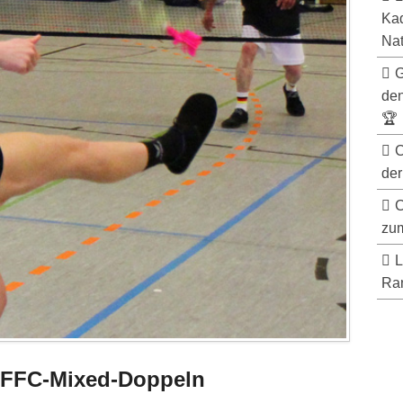
Kad
Nat
G
de
🏆
C
der
C
zum
L
Ran
f FFC-Mixed-Doppeln