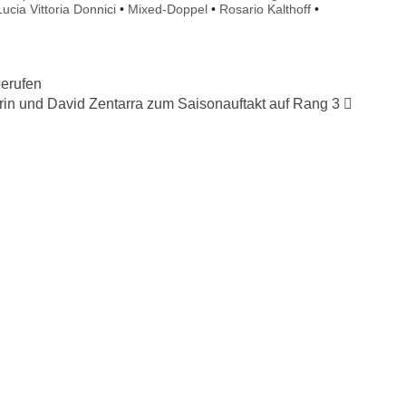
Lucia Vittoria Donnici
•
Mixed-Doppel
•
Rosario Kalthoff
•
berufen
rin und David Zentarra zum Saisonauftakt auf Rang 3