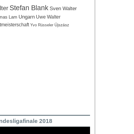
Stefan Blank
ter
Sven Walter
Ungarn
Uwe Walter
mas Lam
tmeisterschaft
Újszász
Yvo Rüsseler
ndesligafinale 2018