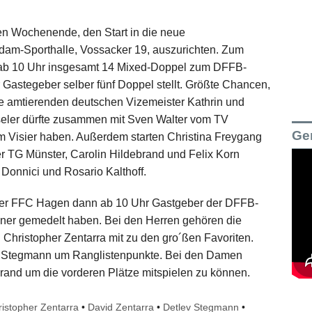
 Wochenende, den Start in die neue
Adam-Sporthalle, Vossacker 19, auszurichten. Zum
 ab 10 Uhr insgesamt 14 Mixed-Doppel zum DFFB-
Gastegeber selber fünf Doppel stellt. Größte Chancen,
ie amtierenden deutschen Vizemeister Kathrin und
seler dürfte zusammen mit Sven Walter vom TV
Ge
im Visier haben. Außerdem starten Christina Freygang
er TG Münster, Carolin Hildebrand und Felix Korn
Donnici und Rosario Kalthoff.
t der FFC Hagen dann ab 10 Uhr Gastgeber der DFFB-
änner gemedelt haben. Bei den Herren gehören die
 Christopher Zentarra mit zu den gro´ßen Favoriten.
 Stegmann um Ranglistenpunkte. Bei den Damen
brand um die vorderen Plätze mitspielen zu können.
ristopher Zentarra
•
David Zentarra
•
Detlev Stegmann
•