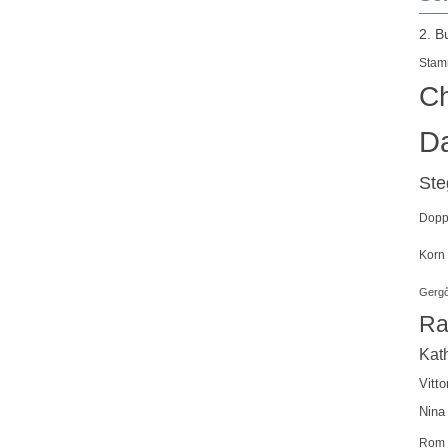
2. B
Stam
Ch
Da
St
Doppe
Korn
Gergő
Ra
Kath
Vitto
Nina
Rom