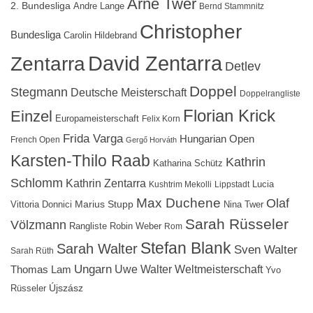
Arne Twer
2. Bundesliga
Andre Lange
Bernd Stammnitz
Christopher
Bundesliga
Carolin Hildebrand
David Zentarra
Zentarra
Detlev
Doppel
Stegmann
Deutsche Meisterschaft
Doppelrangliste
Florian Krick
Einzel
Europameisterschaft
Felix Korn
Frida Varga
Hungarian Open
French Open
Gergő Horváth
Karsten-Thilo Raab
Kathrin
Katharina Schütz
Schlomm
Kathrin Zentarra
Lucia
Kushtrim Mekolli
Lippstadt
Max Duchene
Olaf
Marius Stupp
Vittoria Donnici
Nina Twer
Sarah Rüsseler
Völzmann
Rangliste
Robin Weber
Rom
Stefan Blank
Sarah Walter
Sven Walter
Sarah Rüth
Ungarn
Uwe Walter
Weltmeisterschaft
Thomas Lam
Yvo
Újszász
Rüsseler