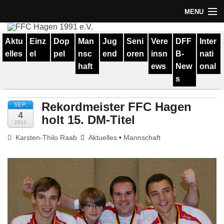
MENU
Termine
Aktu
Einz
Dop
Man
Jug
Seni
Vere
DFF
Inter
elles
el
pel
nsc
end
oren
insn
B-
nati
Erfolge
haft
ews
New
onal
Verein
s
Geschichte
Rekordmeister FFC Hagen
SEP.
4
holt 15. DM-Titel
Partner
2012
Karsten-Thilo Raab
Aktuelles
•
Mannschaft
Training
Spieler
Kontakt
Links