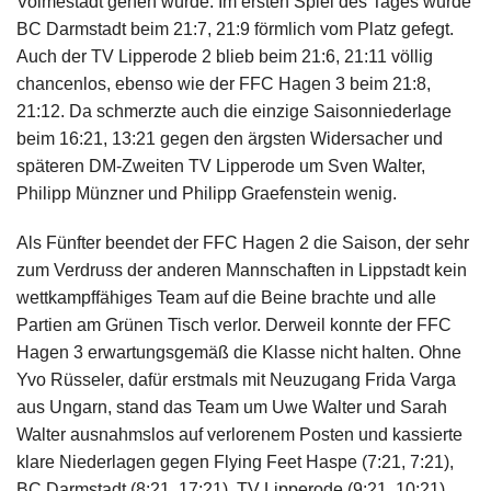
Volmestadt gehen würde. Im ersten Spiel des Tages wurde
BC Darmstadt beim 21:7, 21:9 förmlich vom Platz gefegt.
Auch der TV Lipperode 2 blieb beim 21:6, 21:11 völlig
chancenlos, ebenso wie der FFC Hagen 3 beim 21:8,
21:12. Da schmerzte auch die einzige Saisonniederlage
beim 16:21, 13:21 gegen den ärgsten Widersacher und
späteren DM-Zweiten TV Lipperode um Sven Walter,
Philipp Münzner und Philipp Graefenstein wenig.
Als Fünfter beendet der FFC Hagen 2 die Saison, der sehr
zum Verdruss der anderen Mannschaften in Lippstadt kein
wettkampffähiges Team auf die Beine brachte und alle
Partien am Grünen Tisch verlor. Derweil konnte der FFC
Hagen 3 erwartungsgemäß die Klasse nicht halten. Ohne
Yvo Rüsseler, dafür erstmals mit Neuzugang Frida Varga
aus Ungarn, stand das Team um Uwe Walter und Sarah
Walter ausnahmslos auf verlorenem Posten und kassierte
klare Niederlagen gegen Flying Feet Haspe (7:21, 7:21),
BC Darmstadt (8:21, 17:21), TV Lipperode (9:21, 10:21)