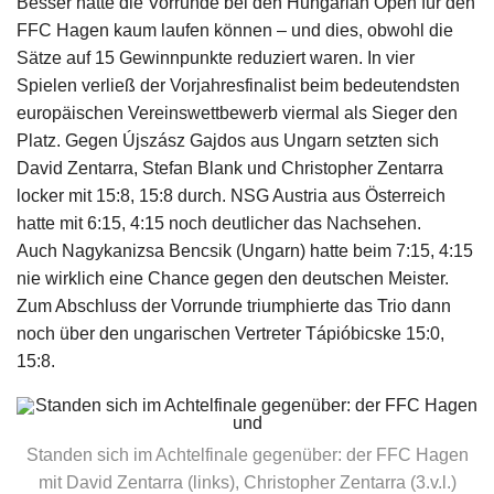
Besser hätte die Vorrunde bei den Hungarian Open für den
Impressum
FFC Hagen kaum laufen können – und dies, obwohl die
Sätze auf 15 Gewinnpunkte reduziert waren. In vier
Spielen verließ der Vorjahresfinalist beim bedeutendsten
europäischen Vereinswettbewerb viermal als Sieger den
Platz. Gegen Újszász Gajdos aus Ungarn setzten sich
David Zentarra, Stefan Blank und Christopher Zentarra
locker mit 15:8, 15:8 durch. NSG Austria aus Österreich
hatte mit 6:15, 4:15 noch deutlicher das Nachsehen.
Auch Nagykanizsa Bencsik (Ungarn) hatte beim 7:15, 4:15
nie wirklich eine Chance gegen den deutschen Meister.
Zum Abschluss der Vorrunde triumphierte das Trio dann
noch über den ungarischen Vertreter Tápióbicske 15:0,
15:8.
Standen sich im Achtelfinale gegenüber: der FFC Hagen
mit David Zentarra (links), Christopher Zentarra (3.v.l.)