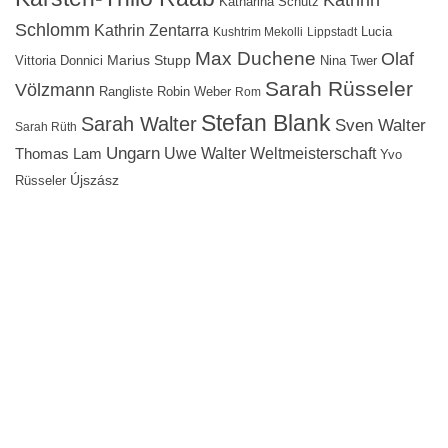
Katharina Schütz
Schlomm
Kathrin Zentarra
Lucia
Kushtrim Mekolli
Lippstadt
Max Duchene
Olaf
Marius Stupp
Vittoria Donnici
Nina Twer
Sarah Rüsseler
Völzmann
Rangliste
Robin Weber
Rom
Stefan Blank
Sarah Walter
Sven Walter
Sarah Rüth
Ungarn
Uwe Walter
Weltmeisterschaft
Thomas Lam
Yvo
Újszász
Rüsseler