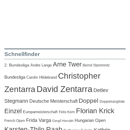
Schnellfinder
Arne Twer
2. Bundesliga
Andre Lange
Bernd Stammnitz
Christopher
Bundesliga
Carolin Hildebrand
David Zentarra
Zentarra
Detlev
Doppel
Stegmann
Deutsche Meisterschaft
Doppelrangliste
Florian Krick
Einzel
Europameisterschaft
Felix Korn
Frida Varga
Hungarian Open
French Open
Gergő Horváth
Karsten-Thilo Raab
Kathrin