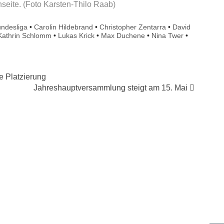
seite. (Foto Karsten-Thilo Raab)
ndesliga
•
Carolin Hildebrand
•
Christopher Zentarra
•
David
Kathrin Schlomm
•
Lukas Krick
•
Max Duchene
•
Nina Twer
•
e Platzierung
Jahreshauptversammlung steigt am 15. Mai