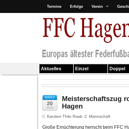
Termine
Erfolge
Verein
Gesch
Aktuelles
Einzel
Doppel
Meisterschaftszug r
MÄRZ
20
Hagen
2018
Karsten-Thilo Raab
Mannschaft
Große Ernüchterung herrscht beim FFC Ha