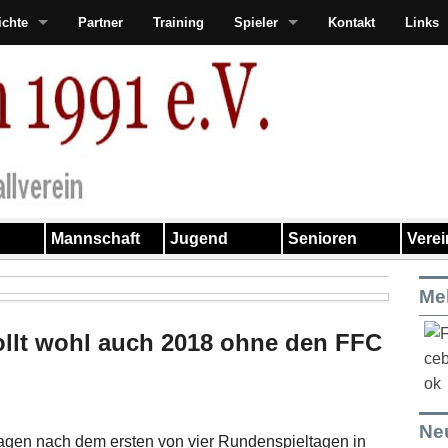
ichte
Partner
Training
Spieler
Kontakt
Links
Mannschaft
Jugend
Senioren
Vere
Me
ollt wohl auch 2018 ohne den FFC
Ne
gen nach dem ersten von vier Rundenspieltagen in