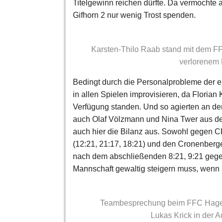
Titelgewinn reichen dürfte. Da vermochte
Gifhorn 2 nur wenig Trost spenden.
Karsten-Thilo Raab stand mit dem F
verlorenem 
Bedingt durch die Personalprobleme der e
in allen Spielen improvisieren, da Floria
Verfügung standen. Und so agierten an der
auch Olaf Völzmann und Nina Twer aus der
auch hier die Bilanz aus. Sowohl gegen CP
(12:21, 21:17, 18:21) und den Cronenberge
nach dem abschließenden 8:21, 9:21 gegen
Mannschaft gewaltig steigern muss, wenn si
Teambesprechung beim FFC Hagen 
Lukas Krick in der A