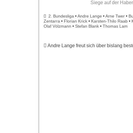
Siege auf der Haben
2. Bundesliga
•
Andre Lange
•
Arne Twer
•
Bu
Zentarra
•
Florian Krick
•
Karsten-Thilo Raab
•
Olaf Völzmann
•
Stefan Blank
•
Thomas Lam
Andre Lange freut sich über bislang best