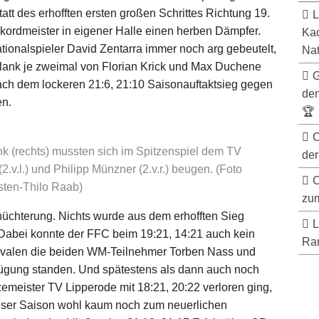
tt des erhofften ersten großen Schrittes Richtung 19.
L
kordmeister in eigener Halle einen herben Dämpfer.
Kad
ionalspieler David Zentarra immer noch arg gebeutelt,
Nat
lank je zweimal von Florian Krick und Max Duchene
G
Nach dem lockeren 21:6, 21:10 Saisonauftaktsieg gegen
de
en.
🏆
C
ank (rechts) mussten sich im Spitzenspiel dem TV
der
2.v.l.) und Philipp Münzner (2.v.r.) beugen. (Foto
C
sten-Thilo Raab)
zum
nüchterung. Nichts wurde aus dem erhofften Sieg
L
 Dabei konnte der FFC beim 19:21, 14:21 auch kein
Ran
rivalen die beiden WM-Teilnehmer Torben Nass und
rfügung standen. Und spätestens als dann auch noch
emeister TV Lipperode mit 18:21, 20:22 verloren ging,
ieser Saison wohl kaum noch zum neuerlichen