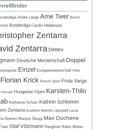
nellfinder
Arne Twer
undesliga
Andre Lange
Bernd
Bundesliga
Carolin Hildebrand
mnitz
ristopher Zentarra
vid Zentarra
Detlev
Doppel
egmann
Deutsche Meisterschaft
Einzel
Europameisterschaft
lrangliste
Felix
Florian Krick
Frida Varga
French Open
Karsten-Thilo
Hungarian Open
 Horváth
ab
Kathrin Schlomm
Katharina Schütz
rin Zentarra
Lucia
Kushtrim Mekolli
Lippstadt
Max Duchene
Marius Stupp
ria Donnici
Olaf Völzmann
Rangliste
 Twer
Robin Weber