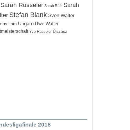
Sarah Rüsseler
Sarah
Sarah Rüth
Stefan Blank
ter
Sven Walter
Ungarn
Uwe Walter
mas Lam
tmeisterschaft
Újszász
Yvo Rüsseler
ndesligafinale 2018