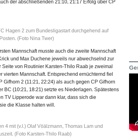
 auch der abschließenden 21:10, 21:17 Erfolg über CP
FC Hagen 2 zum Bundesligastart durchgehend auf
Posten. (Foto Nina Twer)
rsten Mannschaft musste auch die zweite Mannschaft
n Krick und Max Duchene jeweils nur abwechselnd zur
 Seite von Routinier Karsten-Thilo Raab je zweimal
Ge
 vierten Mannschaft. Entsprechend ernüchternd fiel
 Gifhorn 2 (11:21, 22:24) als auch gegen CP Gifhorn
r BC (10:21, 18:21) setzte es Niederlagen. Spätestens
 TV Lipperode war dann klar, dass sich die
e die Klasse halten will.
4 mit (v.l.) Olaf Vöälzmann, Thomas Lam und
uszeit. (Foto Karsten-Thilo Raab)