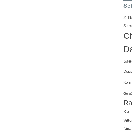
Sch
2. B
Stam
Ch
Da
St
Doppe
Korn
Gergő
Ra
Kath
Vitto
Nina