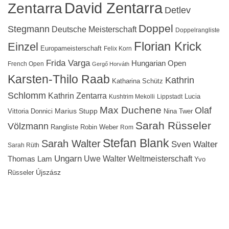
David Zentarra
Zentarra
Detlev
Doppel
Stegmann
Deutsche Meisterschaft
Doppelrangliste
Florian Krick
Einzel
Europameisterschaft
Felix Korn
Frida Varga
Hungarian Open
French Open
Gergő Horváth
Karsten-Thilo Raab
Kathrin
Katharina Schütz
Schlomm
Kathrin Zentarra
Lucia
Kushtrim Mekolli
Lippstadt
Max Duchene
Olaf
Marius Stupp
Vittoria Donnici
Nina Twer
Sarah Rüsseler
Völzmann
Rangliste
Robin Weber
Rom
Stefan Blank
Sarah Walter
Sven Walter
Sarah Rüth
Ungarn
Uwe Walter
Weltmeisterschaft
Thomas Lam
Yvo
Újszász
Rüsseler