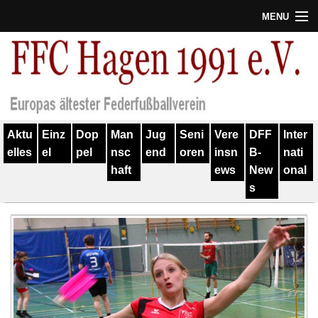
MENU
Termine
Erfolge
Verein
Aktu
Einz
Dop
Man
Jug
Seni
Vere
DFF
Inter
Geschichte
elles
el
pel
nsc
end
oren
insn
B-
nati
haft
ews
New
onal
Partner
s
Training
Spieler
Kontakt
Links