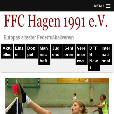
MENU
Termine
Erfolge
Verein
Aktu
Einz
Dop
Man
Jug
Seni
Vere
DFF
Inter
Geschichte
elles
el
pel
nsc
end
oren
insn
B-
nati
haft
ews
New
onal
Partner
s
Training
Spieler
Kontakt
Links