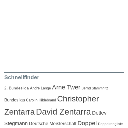
Schnellfinder
Arne Twer
2. Bundesliga
Andre Lange
Bernd Stammnitz
Christopher
Bundesliga
Carolin Hildebrand
David Zentarra
Zentarra
Detlev
Doppel
Stegmann
Deutsche Meisterschaft
Doppelrangliste