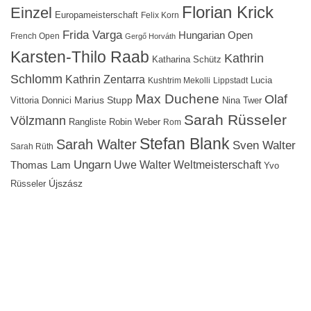
Florian Krick
Einzel
Europameisterschaft
Felix Korn
Frida Varga
Hungarian Open
French Open
Gergő Horváth
Karsten-Thilo Raab
Kathrin
Katharina Schütz
Schlomm
Kathrin Zentarra
Lucia
Kushtrim Mekolli
Lippstadt
Max Duchene
Olaf
Marius Stupp
Vittoria Donnici
Nina Twer
Sarah Rüsseler
Völzmann
Rangliste
Robin Weber
Rom
Stefan Blank
Sarah Walter
Sven Walter
Sarah Rüth
Ungarn
Uwe Walter
Weltmeisterschaft
Thomas Lam
Yvo
Újszász
Rüsseler