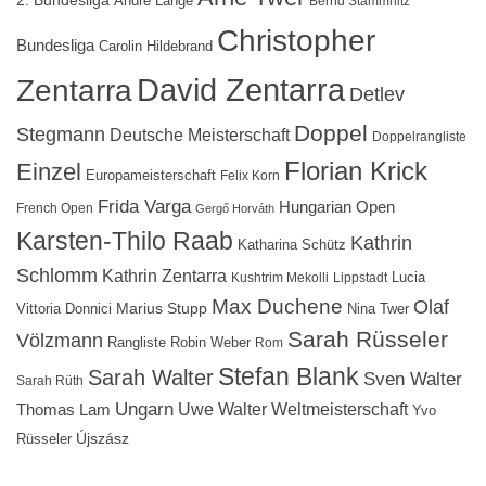
2. Bundesliga
Andre Lange
Bernd Stammnitz
Christopher
Bundesliga
Carolin Hildebrand
David Zentarra
Zentarra
Detlev
Doppel
Stegmann
Deutsche Meisterschaft
Doppelrangliste
Florian Krick
Einzel
Europameisterschaft
Felix Korn
Frida Varga
Hungarian Open
French Open
Gergő Horváth
Karsten-Thilo Raab
Kathrin
Katharina Schütz
Schlomm
Kathrin Zentarra
Lucia
Kushtrim Mekolli
Lippstadt
Max Duchene
Olaf
Marius Stupp
Vittoria Donnici
Nina Twer
Sarah Rüsseler
Völzmann
Rangliste
Robin Weber
Rom
Stefan Blank
Sarah Walter
Sven Walter
Sarah Rüth
Ungarn
Uwe Walter
Weltmeisterschaft
Thomas Lam
Yvo
Újszász
Rüsseler