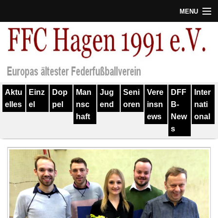
MENU
Termine
Erfolge
Verein
Aktu
Einz
Dop
Man
Jug
Seni
Vere
DFF
Inter
Geschichte
elles
el
pel
nsc
end
oren
insn
B-
nati
haft
ews
New
onal
Partner
s
Training
Spieler
Kontakt
Links