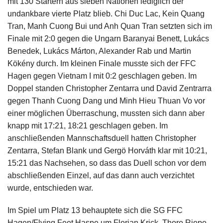
mit 130 Startern aus sieben Nationen lediglich der
undankbare vierte Platz blieb. Chi Duc Lac, Kein Quang
Tran, Manh Cuong Bui und Anh Quan Tran setzten sich im
Finale mit 2:0 gegen die Ungarn Baranyai Benett, Lukács
Benedek, Lukács Márton, Alexander Rab und Martin
Kökény durch. Im kleinen Finale musste sich der FFC
Hagen gegen Vietnam I mit 0:2 geschlagen geben. Im
Doppel standen Christopher Zentarra und David Zentrarra
gegen Thanh Cuong Dang und Minh Hieu Thuan Vo vor
einer möglichen Überraschung, mussten sich dann aber
knapp mit 17:21, 18:21 geschlagen geben. Im
anschließenden Mannschaftsduell hatten Christopher
Zentarra, Stefan Blank und Gergö Horváth klar mit 10:21,
15:21 das Nachsehen, so dass das Duell schon vor dem
abschließenden Einzel, auf das dann auch verzichtet
wurde, entschieden war.
Im Spiel um Platz 13 behauptete sich die SG FFC
Hagen/Flying Feet Haspe um Florian Krick, Thore Riepe,