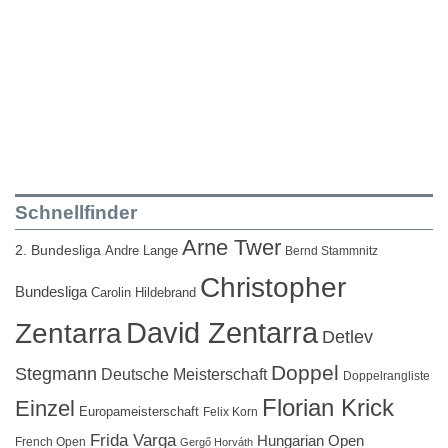
Schnellfinder
Arne Twer
2. Bundesliga
Andre Lange
Bernd Stammnitz
Christopher
Bundesliga
Carolin Hildebrand
David Zentarra
Zentarra
Detlev
Doppel
Stegmann
Deutsche Meisterschaft
Doppelrangliste
Florian Krick
Einzel
Europameisterschaft
Felix Korn
Frida Varga
Hungarian Open
French Open
Gergő Horváth