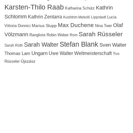
Karsten-Thilo Raab
Kathrin
Katharina Schütz
Schlomm
Kathrin Zentarra
Lucia
Kushtrim Mekolli
Lippstadt
Max Duchene
Olaf
Marius Stupp
Vittoria Donnici
Nina Twer
Sarah Rüsseler
Völzmann
Rangliste
Robin Weber
Rom
Stefan Blank
Sarah Walter
Sven Walter
Sarah Rüth
Ungarn
Uwe Walter
Weltmeisterschaft
Thomas Lam
Yvo
Újszász
Rüsseler