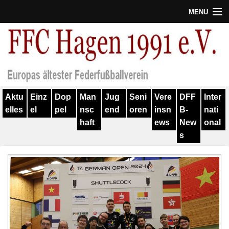
MENU
Termine
Erfolge
Verein
Aktu
Einz
Dop
Man
Jug
Seni
Vere
DFF
Inter
Geschichte
elles
el
pel
nsc
end
oren
insn
B-
nati
haft
ews
New
onal
Partner
s
Training
Spieler
Kontakt
Links