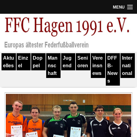
MENU
Termine
Erfolge
Verein
Aktu
Einz
Dop
Man
Jug
Seni
Vere
DFF
Inter
Geschichte
elles
el
pel
nsc
end
oren
insn
B-
nati
haft
ews
New
onal
Partner
s
Training
Spieler
Kontakt
Links