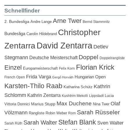
Schnellfinder
Arne Twer
2. Bundesliga
Andre Lange
Bernd Stammnitz
Christopher
Bundesliga
Carolin Hildebrand
David Zentarra
Zentarra
Detlev
Doppel
Stegmann
Deutsche Meisterschaft
Doppelrangliste
Florian Krick
Einzel
Europameisterschaft
Felix Korn
Frida Varga
Hungarian Open
French Open
Gergő Horváth
Karsten-Thilo Raab
Kathrin
Katharina Schütz
Schlomm
Kathrin Zentarra
Lucia
Kushtrim Mekolli
Lippstadt
Max Duchene
Olaf
Marius Stupp
Vittoria Donnici
Nina Twer
Sarah Rüsseler
Völzmann
Rangliste
Robin Weber
Rom
Stefan Blank
Sarah Walter
Sven Walter
Sarah Rüth