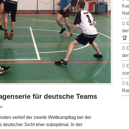
Kad
Nat
G
de
🏆
C
der
C
zum
L
Ran
agenserie für deutsche Teams
al
sten verlief der zweite Wettkampftag bei der
 deutscher Sicht eher suboptimal. In der