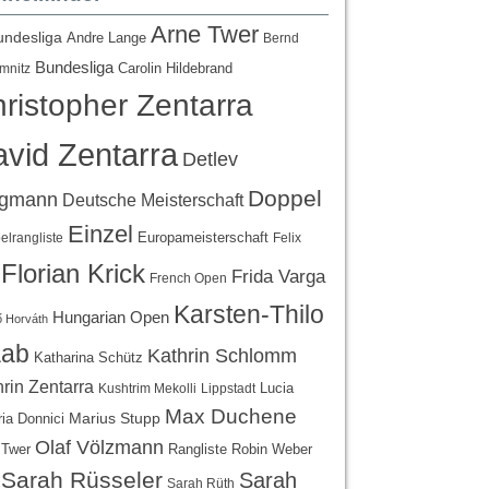
Arne Twer
undesliga
Andre Lange
Bernd
Bundesliga
Carolin Hildebrand
mnitz
ristopher Zentarra
vid Zentarra
Detlev
Doppel
egmann
Deutsche Meisterschaft
Einzel
Europameisterschaft
lrangliste
Felix
Florian Krick
Frida Varga
French Open
Karsten-Thilo
Hungarian Open
 Horváth
ab
Kathrin Schlomm
Katharina Schütz
rin Zentarra
Lucia
Kushtrim Mekolli
Lippstadt
Max Duchene
Marius Stupp
ria Donnici
Olaf Völzmann
Rangliste
 Twer
Robin Weber
Sarah Rüsseler
Sarah
Sarah Rüth