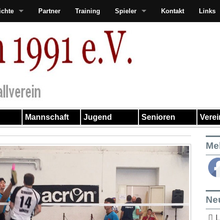
ichte
Partner
Training
Spieler
Kontakt
Links
Mannschaft
Jugend
Senioren
Vere
Me
Ne
L