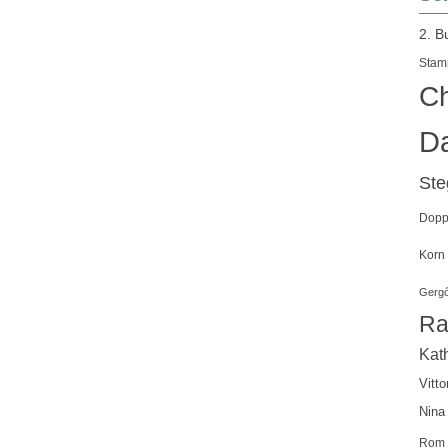
2. B
Stam
Ch
Da
St
Doppe
Korn
Gergő
Ra
Kath
Vitto
Nina
Rom