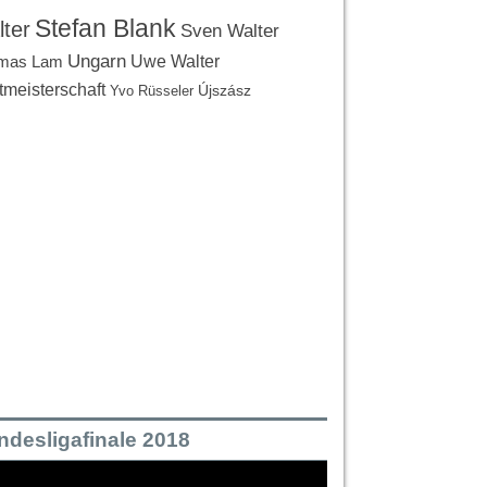
Stefan Blank
ter
Sven Walter
Ungarn
Uwe Walter
mas Lam
tmeisterschaft
Újszász
Yvo Rüsseler
ndesligafinale 2018