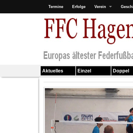
Termine
Erfolge
Verein
Gesch
Aktuelles
Einzel
Doppel