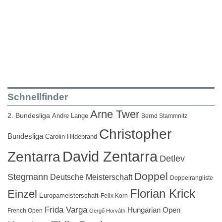
Schnellfinder
Arne Twer
2. Bundesliga
Andre Lange
Bernd Stammnitz
Christopher
Bundesliga
Carolin Hildebrand
David Zentarra
Zentarra
Detlev
Doppel
Stegmann
Deutsche Meisterschaft
Doppelrangliste
Florian Krick
Einzel
Europameisterschaft
Felix Korn
Frida Varga
Hungarian Open
French Open
Gergő Horváth