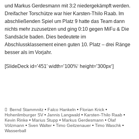
und Markus Gerdesmann mit 3:2 niedergekämpft werden.
Dreifacher Torschütze war hier Karsten-Thilo Raab. Im
abschließenden Spiel um Platz 9 hatte das Team dann
nichts mehr zuzusetzen und ging 0:10 gegen MiFu & Die
Sandsäcle baden. Dies bedeutete im
Abschlussklassement einen guten 10. Platz – drei Ränge
besser als im Vorjahr.
[SlideDeck id=’451′ width=’100%‘ height=’300px‘]
Bernd Stammnitz
•
Falco Hankeln
•
Florian Krick
•
Hohenlimburger SV
•
Jannis Langwald
•
Karsten-Thilo Raab
•
Kevin Rinke
•
Marius Stupp
•
Markus Gerdesmann
•
Olaf
Völzmann
•
Sven Walter
•
Timo Geitzenauer
•
Timo Waschk
•
Wasserball