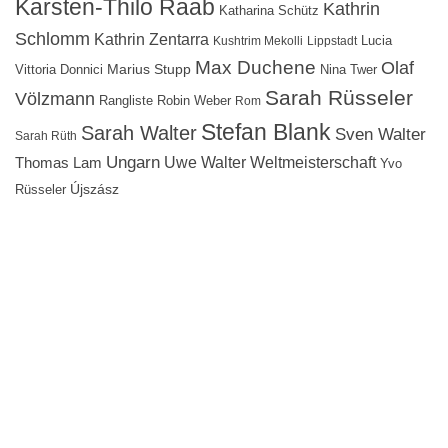
Karsten-Thilo Raab
Kathrin
Katharina Schütz
Schlomm
Kathrin Zentarra
Lucia
Kushtrim Mekolli
Lippstadt
Max Duchene
Olaf
Marius Stupp
Vittoria Donnici
Nina Twer
Sarah Rüsseler
Völzmann
Rangliste
Robin Weber
Rom
Stefan Blank
Sarah Walter
Sven Walter
Sarah Rüth
Ungarn
Uwe Walter
Weltmeisterschaft
Thomas Lam
Yvo
Újszász
Rüsseler