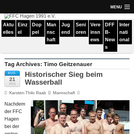
MENU
Termine
Aktu
Einz
Dop
Man
Jug
Seni
Vere
DFF
Inter
elles
el
pel
nsc
end
oren
insn
B-
nati
Erfolge
haft
ews
New
onal
Verein
s
Geschichte
Tag Archives:
Timo Geitzenauer
Partner
Historischer Sieg beim
AUG.
21
Wasserball
2011
Training
Karsten-Thilo Raab
Mannschaft
Spieler
Nachdem
der FFC
Kontakt
Hagen
Links
bei der
ersten