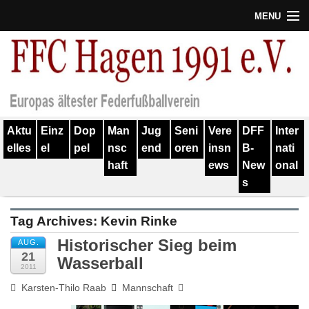
MENU
Termine
Erfolge
Verein
Aktu
Einz
Dop
Man
Jug
Seni
Vere
DFF
Inter
Geschichte
elles
el
pel
nsc
end
oren
insn
B-
nati
haft
ews
New
onal
Partner
s
Training
Tag Archives:
Kevin Rinke
Spieler
Historischer Sieg beim
AUG.
21
Kontakt
Wasserball
2011
Karsten-Thilo Raab
Mannschaft
Links