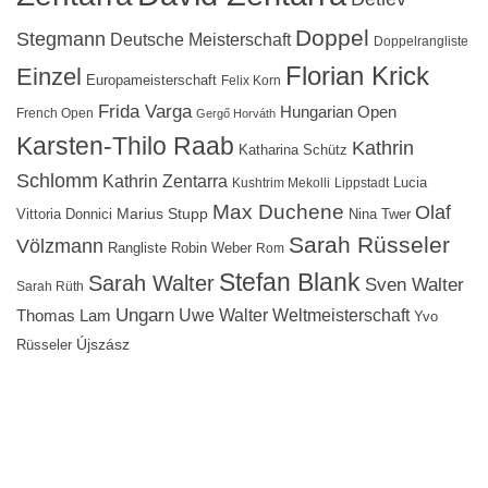
Doppel
Stegmann
Deutsche Meisterschaft
Doppelrangliste
Florian Krick
Einzel
Europameisterschaft
Felix Korn
Frida Varga
Hungarian Open
French Open
Gergő Horváth
Karsten-Thilo Raab
Kathrin
Katharina Schütz
Schlomm
Kathrin Zentarra
Lucia
Kushtrim Mekolli
Lippstadt
Max Duchene
Olaf
Marius Stupp
Vittoria Donnici
Nina Twer
Sarah Rüsseler
Völzmann
Rangliste
Robin Weber
Rom
Stefan Blank
Sarah Walter
Sven Walter
Sarah Rüth
Ungarn
Uwe Walter
Weltmeisterschaft
Thomas Lam
Yvo
Újszász
Rüsseler