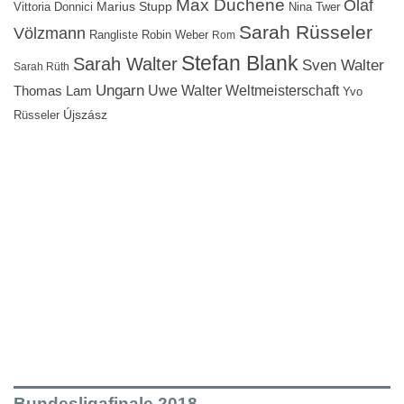
Max Duchene
Olaf
Marius Stupp
Vittoria Donnici
Nina Twer
Sarah Rüsseler
Völzmann
Rangliste
Robin Weber
Rom
Stefan Blank
Sarah Walter
Sven Walter
Sarah Rüth
Ungarn
Uwe Walter
Weltmeisterschaft
Thomas Lam
Yvo
Újszász
Rüsseler
Bundesligafinale 2018