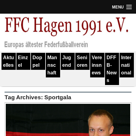
MENU
Termine
Erfolge
Verein
Aktu
Einz
Dop
Man
Jug
Seni
Vere
DFF
Inter
Geschichte
elles
el
pel
nsc
end
oren
insn
B-
nati
haft
ews
New
onal
Partner
s
Training
Tag Archives:
Sportgala
Spieler
Kontakt
Links