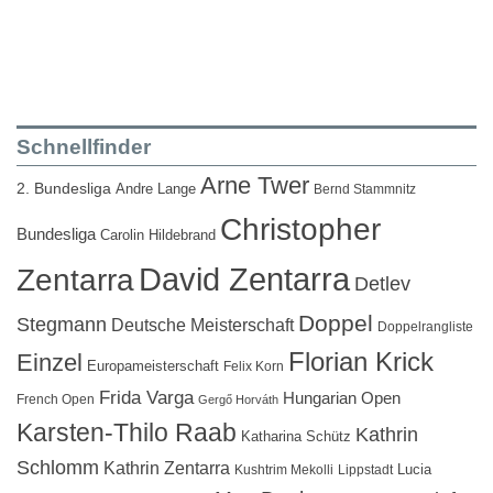
Schnellfinder
Arne Twer
2. Bundesliga
Andre Lange
Bernd Stammnitz
Christopher
Bundesliga
Carolin Hildebrand
David Zentarra
Zentarra
Detlev
Doppel
Stegmann
Deutsche Meisterschaft
Doppelrangliste
Florian Krick
Einzel
Europameisterschaft
Felix Korn
Frida Varga
Hungarian Open
French Open
Gergő Horváth
Karsten-Thilo Raab
Kathrin
Katharina Schütz
Schlomm
Kathrin Zentarra
Lucia
Kushtrim Mekolli
Lippstadt