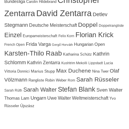
Christopher
Bundesliga
Carolin Hildebrand
David Zentarra
Zentarra
Detlev
Doppel
Stegmann
Deutsche Meisterschaft
Doppelrangliste
Florian Krick
Einzel
Europameisterschaft
Felix Korn
Frida Varga
Hungarian Open
French Open
Gergő Horváth
Karsten-Thilo Raab
Kathrin
Katharina Schütz
Schlomm
Kathrin Zentarra
Lucia
Kushtrim Mekolli
Lippstadt
Max Duchene
Olaf
Marius Stupp
Vittoria Donnici
Nina Twer
Sarah Rüsseler
Völzmann
Rangliste
Robin Weber
Rom
Stefan Blank
Sarah Walter
Sven Walter
Sarah Rüth
Ungarn
Uwe Walter
Weltmeisterschaft
Thomas Lam
Yvo
Újszász
Rüsseler