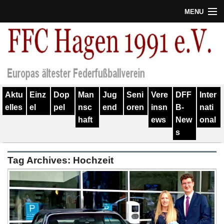
MENU
Termine
Erfolge
Verein
Aktu
Einz
Dop
Man
Jug
Seni
Vere
DFF
Inter
Geschichte
elles
el
pel
nsc
end
oren
insn
B-
nati
haft
ews
New
onal
Partner
s
Training
Tag Archives:
Hochzeit
Spieler
Kontakt
Links