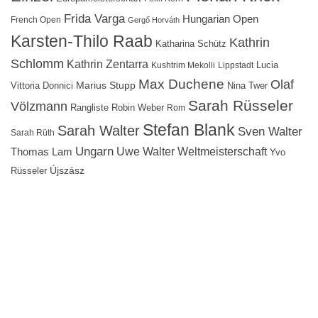
Frida Varga
Hungarian Open
French Open
Gergő Horváth
Karsten-Thilo Raab
Kathrin
Katharina Schütz
Schlomm
Kathrin Zentarra
Lucia
Kushtrim Mekolli
Lippstadt
Max Duchene
Olaf
Marius Stupp
Vittoria Donnici
Nina Twer
Sarah Rüsseler
Völzmann
Rangliste
Robin Weber
Rom
Stefan Blank
Sarah Walter
Sven Walter
Sarah Rüth
Ungarn
Uwe Walter
Weltmeisterschaft
Thomas Lam
Yvo
Újszász
Rüsseler