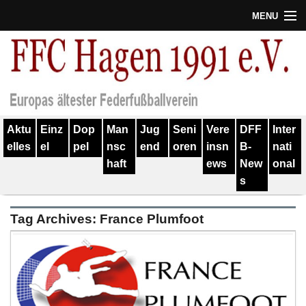
MENU
Termine
Erfolge
Verein
Aktu
Einz
Dop
Man
Jug
Seni
Vere
DFF
Inter
Geschichte
elles
el
pel
nsc
end
oren
insn
B-
nati
haft
ews
New
onal
Partner
s
Training
Tag Archives:
France Plumfoot
Spieler
Kontakt
Links