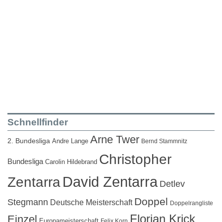
Schnellfinder
Arne Twer
2. Bundesliga
Andre Lange
Bernd Stammnitz
Christopher
Bundesliga
Carolin Hildebrand
David Zentarra
Zentarra
Detlev
Doppel
Stegmann
Deutsche Meisterschaft
Doppelrangliste
Florian Krick
Einzel
Europameisterschaft
Felix Korn