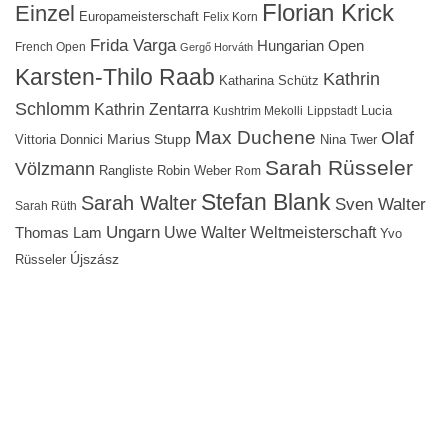
Florian Krick
Einzel
Europameisterschaft
Felix Korn
Frida Varga
Hungarian Open
French Open
Gergő Horváth
Karsten-Thilo Raab
Kathrin
Katharina Schütz
Schlomm
Kathrin Zentarra
Lucia
Kushtrim Mekolli
Lippstadt
Max Duchene
Olaf
Marius Stupp
Vittoria Donnici
Nina Twer
Sarah Rüsseler
Völzmann
Rangliste
Robin Weber
Rom
Stefan Blank
Sarah Walter
Sven Walter
Sarah Rüth
Ungarn
Uwe Walter
Weltmeisterschaft
Thomas Lam
Yvo
Újszász
Rüsseler