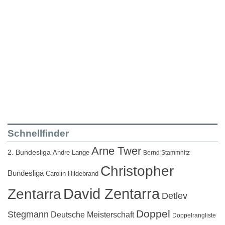
Schnellfinder
Arne Twer
2. Bundesliga
Andre Lange
Bernd Stammnitz
Christopher
Bundesliga
Carolin Hildebrand
David Zentarra
Zentarra
Detlev
Doppel
Stegmann
Deutsche Meisterschaft
Doppelrangliste