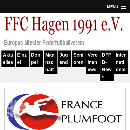
MENU
Termine
Erfolge
Verein
Aktu
Einz
Dop
Man
Jug
Seni
Vere
DFF
Inter
Geschichte
elles
el
pel
nsc
end
oren
insn
B-
nati
haft
ews
New
onal
Partner
s
Training
Spieler
Kontakt
Links