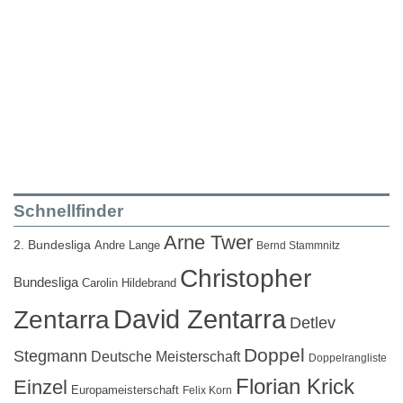
Schnellfinder
Arne Twer
2. Bundesliga
Andre Lange
Bernd Stammnitz
Christopher
Bundesliga
Carolin Hildebrand
David Zentarra
Zentarra
Detlev
Doppel
Stegmann
Deutsche Meisterschaft
Doppelrangliste
Florian Krick
Einzel
Europameisterschaft
Felix Korn