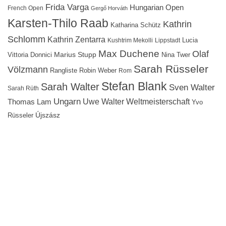
Frida Varga
Hungarian Open
French Open
Gergő Horváth
Karsten-Thilo Raab
Kathrin
Katharina Schütz
Schlomm
Kathrin Zentarra
Lucia
Kushtrim Mekolli
Lippstadt
Max Duchene
Olaf
Marius Stupp
Vittoria Donnici
Nina Twer
Sarah Rüsseler
Völzmann
Rangliste
Robin Weber
Rom
Stefan Blank
Sarah Walter
Sven Walter
Sarah Rüth
Ungarn
Uwe Walter
Weltmeisterschaft
Thomas Lam
Yvo
Újszász
Rüsseler