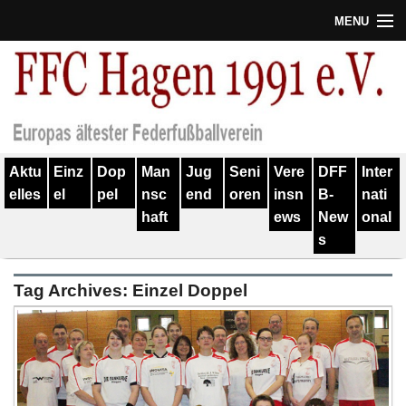
MENU
Termine
Erfolge
Verein
Aktu
Einz
Dop
Man
Jug
Seni
Vere
DFF
Inter
Geschichte
elles
el
pel
nsc
end
oren
insn
B-
nati
haft
ews
New
onal
Partner
s
Training
Tag Archives:
Einzel Doppel
Spieler
Kontakt
Links