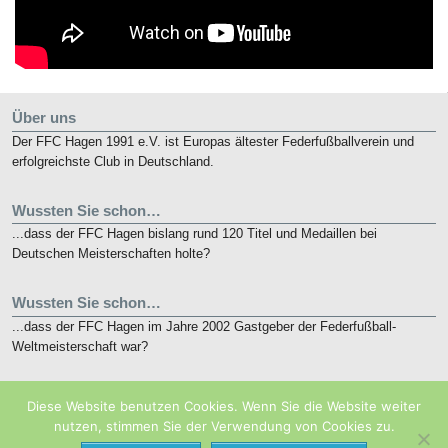
Über uns
Der FFC Hagen 1991 e.V. ist Europas ältester Federfußballverein und
erfolgreichste Club in Deutschland.
Wussten Sie schon…
...dass der FFC Hagen bislang rund 120 Titel und Medaillen bei
Deutschen Meisterschaften holte?
Wussten Sie schon…
...dass der FFC Hagen im Jahre 2002 Gastgeber der Federfußball-
Weltmeisterschaft war?
Kurz notiert
Diese Website benutzen Cookies. Wenn Sie die Website weiter
Die nunmehr 10. French Open finden vom 19. bis 21. Mai 2018 in
nutzen, stimmen Sie der Verwendung von Cookies zu.
Eaubonne bei Paris statt.