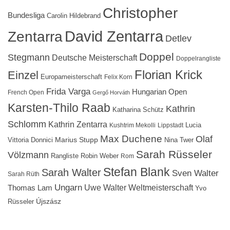
Christopher
Bundesliga
Carolin Hildebrand
David Zentarra
Zentarra
Detlev
Doppel
Stegmann
Deutsche Meisterschaft
Doppelrangliste
Florian Krick
Einzel
Europameisterschaft
Felix Korn
Frida Varga
Hungarian Open
French Open
Gergő Horváth
Karsten-Thilo Raab
Kathrin
Katharina Schütz
Schlomm
Kathrin Zentarra
Lucia
Kushtrim Mekolli
Lippstadt
Max Duchene
Olaf
Marius Stupp
Vittoria Donnici
Nina Twer
Sarah Rüsseler
Völzmann
Rangliste
Robin Weber
Rom
Stefan Blank
Sarah Walter
Sven Walter
Sarah Rüth
Ungarn
Uwe Walter
Weltmeisterschaft
Thomas Lam
Yvo
Újszász
Rüsseler