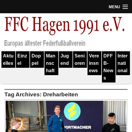
MENU
Termine
Erfolge
Verein
Aktu
Einz
Dop
Man
Jug
Seni
Vere
DFF
Inter
Geschichte
elles
el
pel
nsc
end
oren
insn
B-
nati
haft
ews
New
onal
Partner
s
Training
Tag Archives:
Dreharbeiten
Spieler
Kontakt
Links