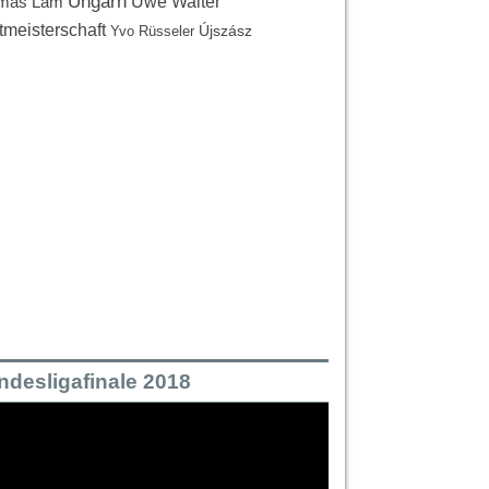
Ungarn
Uwe Walter
mas Lam
tmeisterschaft
Újszász
Yvo Rüsseler
ndesligafinale 2018