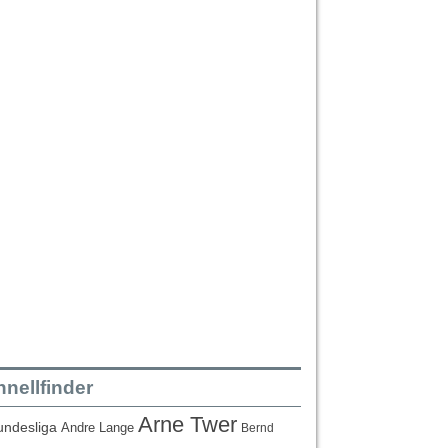
nellfinder
Arne Twer
undesliga
Andre Lange
Bernd