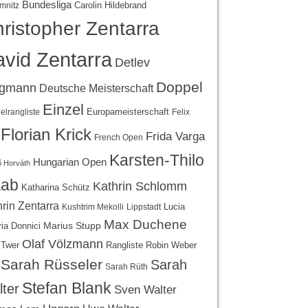
Bundesliga
Carolin Hildebrand
mnitz
ristopher Zentarra
vid Zentarra
Detlev
Doppel
egmann
Deutsche Meisterschaft
Einzel
Europameisterschaft
lrangliste
Felix
Florian Krick
Frida Varga
French Open
Karsten-Thilo
Hungarian Open
 Horváth
ab
Kathrin Schlomm
Katharina Schütz
rin Zentarra
Lucia
Kushtrim Mekolli
Lippstadt
Max Duchene
Marius Stupp
ria Donnici
Olaf Völzmann
Rangliste
 Twer
Robin Weber
Sarah Rüsseler
Sarah
Sarah Rüth
Stefan Blank
ter
Sven Walter