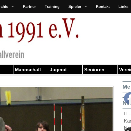
ichte
Partner
Training
Spieler
Kontakt
Links
Mannschaft
Jugend
Senioren
Vere
Me
Ne
L
Kad
Nat