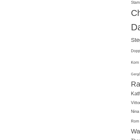
Stam
Ch
Da
St
Doppe
Korn
Gergő
Ra
Kath
Vitto
Nina
Rom
Wal