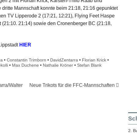
en 2 mit Florian Krick, Karsten-Thilo Raab und
 dritte Mannschaft konnte beim 21:18, 21:16 gepunktet
gen TV Lipperode 2 (17:21, 12:21), Flying Feet Haspe
ft (21:10. 21:14) sowie den Cronenberger BC (21:18,
Lippstadt
HIER
ra
•
Constantin Trimborn
•
DavidZentarra
•
Florian Krick
•
olli
•
Max Duchene
•
Nathalie Kröner
•
Stefan Blank
arra/Walter
Neue Trikots für die FFC-Mannschaften
Sch
2. B