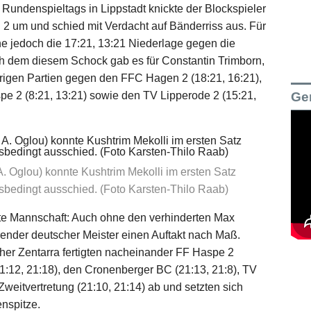
 Rundenspieltags in Lippstadt knickte der Blockspieler
 2 um und schied mit Verdacht auf Bänderriss aus. Für
ne jedoch die 17:21, 13:21 Niederlage gegen die
 dem diesem Schock gab es für Constantin Trimborn,
rigen Partien gegen den FFC Hagen 2 (18:21, 16:21),
spe 2 (8:21, 13:21) sowie den TV Lipperode 2 (15:21,
Ge
A. Oglou) konnte Kushtrim Mekolli im ersten Satz
gsbedingt ausschied. (Foto Karsten-Thilo Raab)
te Mannschaft: Auch ohne den verhinderten Max
ender deutscher Meister einen Auftakt nach Maß.
her Zentarra fertigten nacheinander FF Haspe 2
21:12, 21:18), den Cronenberger BC (21:13, 21:8), TV
Zweitvertretung (21:10, 21:14) ab und setzten sich
enspitze.