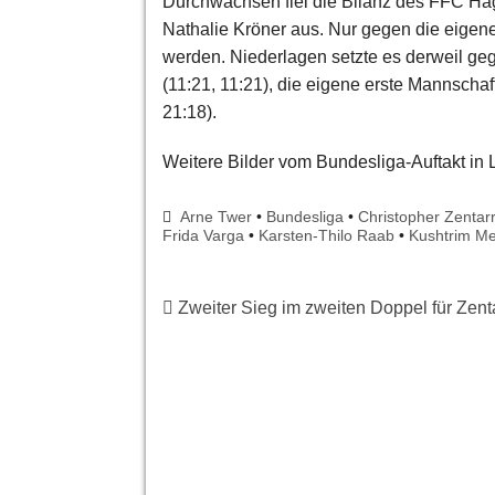
Durchwachsen fiel die Bilanz des FFC Hag
Nathalie Kröner aus. Nur gegen die eigene
werden. Niederlagen setzte es derweil ge
(11:21, 11:21), die eigene erste Mannscha
21:18).
Weitere Bilder vom Bundesliga-Auftakt in 
Arne Twer
•
Bundesliga
•
Christopher Zentar
Frida Varga
•
Karsten-Thilo Raab
•
Kushtrim Mek
Zweiter Sieg im zweiten Doppel für Zent