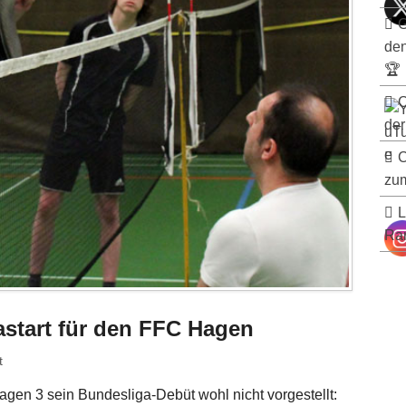
G
de
🏆
C
der
C
zum
L
Ran
astart für den FFC Hagen
t
gen 3 sein Bundesliga-Debüt wohl nicht vorgestellt: