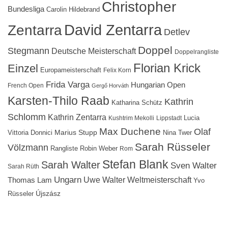
Christopher
Bundesliga
Carolin Hildebrand
David Zentarra
Zentarra
Detlev
Doppel
Stegmann
Deutsche Meisterschaft
Doppelrangliste
Florian Krick
Einzel
Europameisterschaft
Felix Korn
Frida Varga
Hungarian Open
French Open
Gergő Horváth
Karsten-Thilo Raab
Kathrin
Katharina Schütz
Schlomm
Kathrin Zentarra
Lucia
Kushtrim Mekolli
Lippstadt
Max Duchene
Olaf
Marius Stupp
Vittoria Donnici
Nina Twer
Sarah Rüsseler
Völzmann
Rangliste
Robin Weber
Rom
Stefan Blank
Sarah Walter
Sven Walter
Sarah Rüth
Ungarn
Uwe Walter
Weltmeisterschaft
Thomas Lam
Yvo
Újszász
Rüsseler