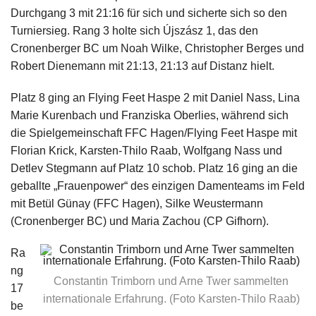
Durchgang 3 mit 21:16 für sich und sicherte sich so den
Turniersieg. Rang 3 holte sich Újszász 1, das den
Cronenberger BC um Noah Wilke, Christopher Berges und
Robert Dienemann mit 21:13, 21:13 auf Distanz hielt.
Platz 8 ging an Flying Feet Haspe 2 mit Daniel Nass, Lina
Marie Kurenbach und Franziska Oberlies, während sich
die Spielgemeinschaft FFC Hagen/Flying Feet Haspe mit
Florian Krick, Karsten-Thilo Raab, Wolfgang Nass und
Detlev Stegmann auf Platz 10 schob. Platz 16 ging an die
geballte „Frauenpower“ des einzigen Damenteams im Feld
mit Betül Günay (FFC Hagen), Silke Weustermann
(Cronenberger BC) und Maria Zachou (CP Gifhorn).
Ra
ng
Constantin Trimborn und Arne Twer sammelten
17
internationale Erfahrung. (Foto Karsten-Thilo Raab)
be