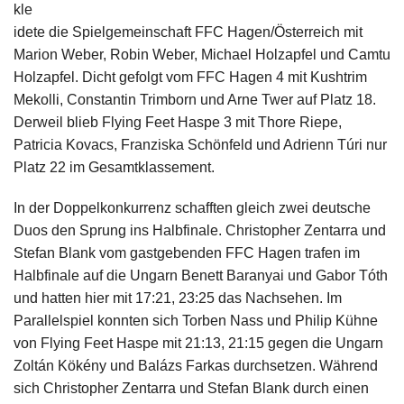
kle
idete die Spielgemeinschaft FFC Hagen/Österreich mit
Marion Weber, Robin Weber, Michael Holzapfel und Camtu
Holzapfel. Dicht gefolgt vom FFC Hagen 4 mit Kushtrim
Mekolli, Constantin Trimborn und Arne Twer auf Platz 18.
Derweil blieb Flying Feet Haspe 3 mit Thore Riepe,
Patricia Kovacs, Franziska Schönfeld und Adrienn Túri nur
Platz 22 im Gesamtklassement.
In der Doppelkonkurrenz schafften gleich zwei deutsche
Duos den Sprung ins Halbfinale. Christopher Zentarra und
Stefan Blank vom gastgebenden FFC Hagen trafen im
Halbfinale auf die Ungarn Benett Baranyai und Gabor Tóth
und hatten hier mit 17:21, 23:25 das Nachsehen. Im
Parallelspiel konnten sich Torben Nass und Philip Kühne
von Flying Feet Haspe mit 21:13, 21:15 gegen die Ungarn
Zoltán Kökény und Balázs Farkas durchsetzen. Während
sich Christopher Zentarra und Stefan Blank durch einen