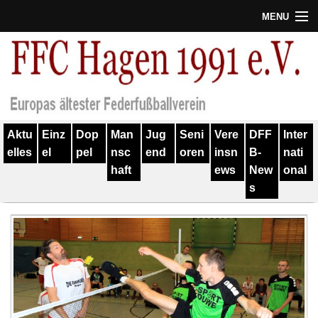
MENU
Termine
Erfolge
Verein
Aktu
Einz
Dop
Man
Jug
Seni
Vere
DFF
Inter
Geschichte
elles
el
pel
nsc
end
oren
insn
B-
nati
haft
ews
New
onal
Partner
s
Training
Spieler
Kontakt
Links