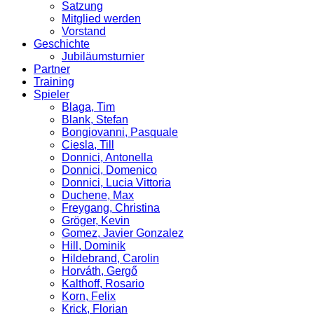
Satzung
Mitglied werden
Vorstand
Geschichte
Jubiläumsturnier
Partner
Training
Spieler
Blaga, Tim
Blank, Stefan
Bongiovanni, Pasquale
Ciesla, Till
Donnici, Antonella
Donnici, Domenico
Donnici, Lucia Vittoria
Duchene, Max
Freygang, Christina
Gröger, Kevin
Gomez, Javier Gonzalez
Hill, Dominik
Hildebrand, Carolin
Horváth, Gergő
Kalthoff, Rosario
Korn, Felix
Krick, Florian