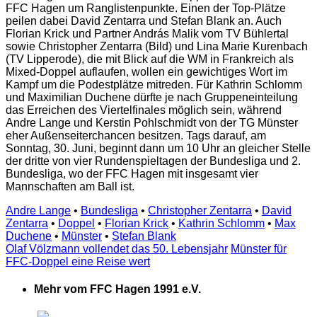
FFC Hagen um Ranglistenpunkte. Einen der Top-Plätze
peilen dabei David Zentarra und Stefan Blank an. Auch
Florian Krick und Partner András Malik vom TV Bühlertal
sowie Christopher Zentarra (Bild) und Lina Marie Kurenbach
(TV Lipperode), die mit Blick auf die WM in Frankreich als
Mixed-Doppel auflaufen, wollen ein gewichtiges Wort im
Kampf um die Podestplätze mitreden. Für Kathrin Schlomm
und Maximilian Duchene dürfte je nach Gruppeneinteilung
das Erreichen des Viertelfinales möglich sein, während
Andre Lange und Kerstin Pohlschmidt von der TG Münster
eher Außenseiterchancen besitzen. Tags darauf, am
Sonntag, 30. Juni, beginnt dann um 10 Uhr an gleicher Stelle
der dritte von vier Rundenspieltagen der Bundesliga und 2.
Bundesliga, wo der FFC Hagen mit insgesamt vier
Mannschaften am Ball ist.
Andre Lange
•
Bundesliga
•
Christopher Zentarra
•
David
Zentarra
•
Doppel
•
Florian Krick
•
Kathrin Schlomm
•
Max
Duchene
•
Münster
•
Stefan Blank
Olaf Völzmann vollendet das 50. Lebensjahr
Münster für
FFC-Doppel eine Reise wert
Mehr vom FFC Hagen 1991 e.V.