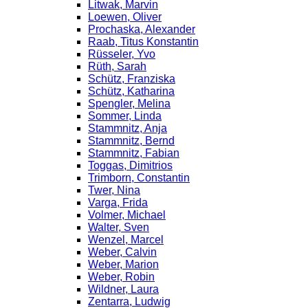
Litwak, Marvin
Loewen, Oliver
Prochaska, Alexander
Raab, Titus Konstantin
Rüsseler, Yvo
Rüth, Sarah
Schütz, Franziska
Schütz, Katharina
Spengler, Melina
Sommer, Linda
Stammnitz, Anja
Stammnitz, Bernd
Stammnitz, Fabian
Toggas, Dimitrios
Trimborn, Constantin
Twer, Nina
Varga, Frida
Volmer, Michael
Walter, Sven
Wenzel, Marcel
Weber, Calvin
Weber, Marion
Weber, Robin
Wildner, Laura
Zentarra, Ludwig