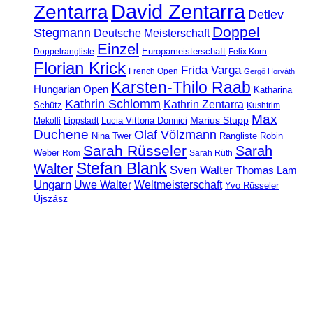
David Zentarra
Zentarra
Detlev
Doppel
Stegmann
Deutsche Meisterschaft
Einzel
Europameisterschaft
Doppelrangliste
Felix Korn
Florian Krick
Frida Varga
French Open
Gergő Horváth
Karsten-Thilo Raab
Hungarian Open
Katharina
Kathrin Schlomm
Kathrin Zentarra
Schütz
Kushtrim
Max
Marius Stupp
Lucia Vittoria Donnici
Mekolli
Lippstadt
Duchene
Olaf Völzmann
Rangliste
Nina Twer
Robin
Sarah Rüsseler
Sarah
Weber
Rom
Sarah Rüth
Stefan Blank
Walter
Sven Walter
Thomas Lam
Ungarn
Uwe Walter
Weltmeisterschaft
Yvo Rüsseler
Újszász