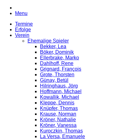
Menu
Termine
Erfolge
Verein
Ehemalige Spieler
Bekker, Lea
Böker, Dominik
Ellerbrake, Marko
Dahlhoff, Rene
Grignard, François
Grote, Thorsten
Günay, Betül
Hilringhaus, Jörg
Hoffmann, Michael
Kowallik, Michael
Kleppe, Dennis
Knüpfer, Thomas
Krause, Norman
Kröner, Nathalie
Kröner, Vanessa
Kuroczkin, Thomas
La Versa, Emanuele