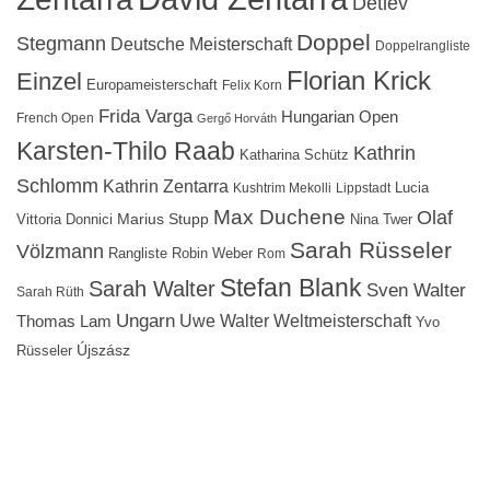
Detlev
Doppel
Stegmann
Deutsche Meisterschaft
Doppelrangliste
Florian Krick
Einzel
Europameisterschaft
Felix Korn
Frida Varga
Hungarian Open
French Open
Gergő Horváth
Karsten-Thilo Raab
Kathrin
Katharina Schütz
Schlomm
Kathrin Zentarra
Lucia
Kushtrim Mekolli
Lippstadt
Max Duchene
Olaf
Marius Stupp
Vittoria Donnici
Nina Twer
Sarah Rüsseler
Völzmann
Rangliste
Robin Weber
Rom
Stefan Blank
Sarah Walter
Sven Walter
Sarah Rüth
Ungarn
Uwe Walter
Weltmeisterschaft
Thomas Lam
Yvo
Újszász
Rüsseler