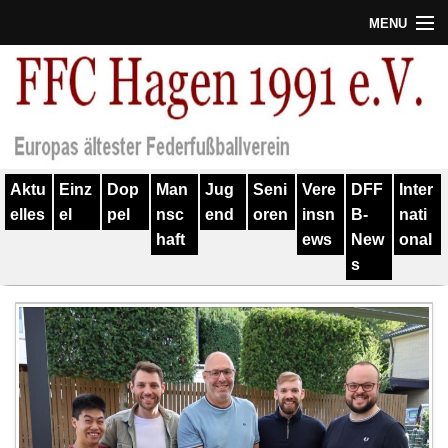
MENU
Termine
Erfolge
Verein
Aktu
Einz
Dop
Man
Jug
Seni
Vere
DFF
Inter
Geschichte
elles
el
pel
nsc
end
oren
insn
B-
nati
haft
ews
New
onal
Partner
s
Training
Spieler
Kontakt
Links