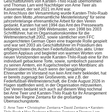
Geschäftsführers von Karsten-Thilo Raab übernommen
und Thomas Lam wird Nachfolger von Arne Twer als
Kassenwart, der seit 2021 im Amt war.
Im Anschluss der Versammlung wurde Karsten-Thilo-Raab
unter dem Motto „ehrenamtliche Meisterleistung“ für seine
jahrzehntelange ehrenamtliche Arbeit für den Verein
gedankt. Karsten hat seit 1994 das Amt des Pressewarts
bekleidet, war seit 1996 Webmaster, von 1998 bis 2003
Schriftführer, hat im Organisationskomitee für die
Weltmeisterschaft 2002, sowie sämtlicher vom FFC
ausgerichteten German Open eine tragende Rolle gespielt
und war seit 2003 als Geschäftsführer im Präsidium des
erfolgreichsten deutschen Federfußballclubs aktiv. Unter
großem Applaus und begleitet von warmen Worten vom
neuen Vorsitzenden wurde Karsten-Thilo-Raab eine für ihn
individuell gebackene Torte, sowie, symbolisch passend
zu seinen Ämtern, ein Kugelschreiber von Montblanc als
Präsent überreicht. Auch wenn der langjährige
Ehrenamlter im Vorstand nun kein Amt mehr bekleidet, hat
er bereits zugesagt bei Großevents, wie z.B. der
Federfußball-Weltmeisterschaft, die Ende August 2026 in
Hagen stattfinden wird, in der Organisation mitzuwirken.
Der Verein bedankt sich auch auf diesem Weg nochmal
bei Arne Twer und Karsten-Thilo Raab für Ihr Arrangement
sowie bei Regine Zentarra für die großartige
Überraschungstorte.
Arne Twer
•
Christopher Zentarra
•
David Zentarra
•
Karsten-
Thilo Raab
•
Max Duchene
•
Regine Zentarra
•
Thomas Lam