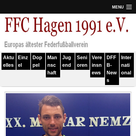
MENU
Termine
Erfolge
Verein
Aktu
Einz
Dop
Man
Jug
Seni
Vere
DFF
Inter
Geschichte
elles
el
pel
nsc
end
oren
insn
B-
nati
haft
ews
New
onal
Partner
s
Training
Spieler
Kontakt
Links