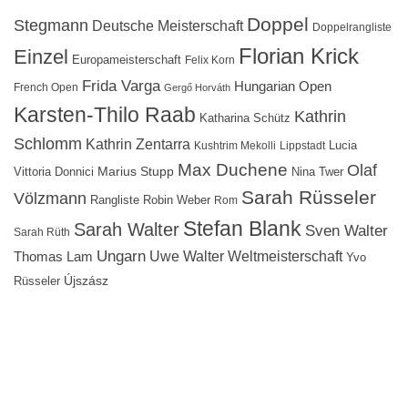
Doppel
Stegmann
Deutsche Meisterschaft
Doppelrangliste
Florian Krick
Einzel
Europameisterschaft
Felix Korn
Frida Varga
Hungarian Open
French Open
Gergő Horváth
Karsten-Thilo Raab
Kathrin
Katharina Schütz
Schlomm
Kathrin Zentarra
Lucia
Kushtrim Mekolli
Lippstadt
Max Duchene
Olaf
Marius Stupp
Vittoria Donnici
Nina Twer
Sarah Rüsseler
Völzmann
Rangliste
Robin Weber
Rom
Stefan Blank
Sarah Walter
Sven Walter
Sarah Rüth
Ungarn
Uwe Walter
Weltmeisterschaft
Thomas Lam
Yvo
Újszász
Rüsseler