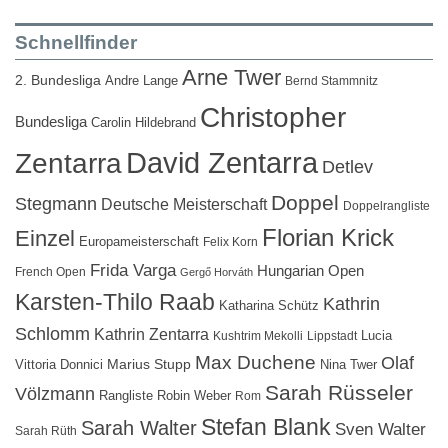
Schnellfinder
Arne Twer
2. Bundesliga
Andre Lange
Bernd Stammnitz
Christopher
Bundesliga
Carolin Hildebrand
David Zentarra
Zentarra
Detlev
Doppel
Stegmann
Deutsche Meisterschaft
Doppelrangliste
Florian Krick
Einzel
Europameisterschaft
Felix Korn
Frida Varga
Hungarian Open
French Open
Gergő Horváth
Karsten-Thilo Raab
Kathrin
Katharina Schütz
Schlomm
Kathrin Zentarra
Lucia
Kushtrim Mekolli
Lippstadt
Max Duchene
Olaf
Marius Stupp
Vittoria Donnici
Nina Twer
Sarah Rüsseler
Völzmann
Rangliste
Robin Weber
Rom
Stefan Blank
Sarah Walter
Sven Walter
Sarah Rüth