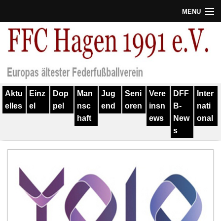
MENU
Termine
Erfolge
Verein
Aktu
Einz
Dop
Man
Jug
Seni
Vere
DFF
Inter
Geschichte
elles
el
pel
nsc
end
oren
insn
B-
nati
haft
ews
New
onal
Partner
s
Training
Spieler
Kontakt
Links