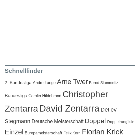
Schnellfinder
Arne Twer
2. Bundesliga
Andre Lange
Bernd Stammnitz
Christopher
Bundesliga
Carolin Hildebrand
David Zentarra
Zentarra
Detlev
Doppel
Stegmann
Deutsche Meisterschaft
Doppelrangliste
Florian Krick
Einzel
Europameisterschaft
Felix Korn