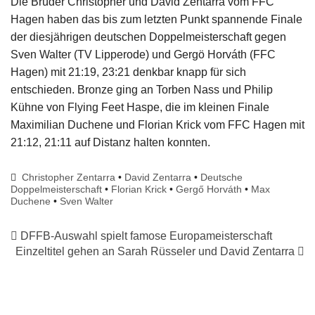
Die Brüder Christopher und David Zentarra vom FFC
Impressum
Hagen haben das bis zum letzten Punkt spannende Finale
der diesjährigen deutschen Doppelmeisterschaft gegen
Sven Walter (TV Lipperode) und Gergö Horváth (FFC
Hagen) mit 21:19, 23:21 denkbar knapp für sich
entschieden. Bronze ging an Torben Nass und Philip
Kühne von Flying Feet Haspe, die im kleinen Finale
Maximilian Duchene und Florian Krick vom FFC Hagen mit
21:12, 21:11 auf Distanz halten konnten.
Christopher Zentarra
•
David Zentarra
•
Deutsche
Doppelmeisterschaft
•
Florian Krick
•
Gergő Horváth
•
Max
Duchene
•
Sven Walter
DFFB-Auswahl spielt famose Europameisterschaft
Einzeltitel gehen an Sarah Rüsseler und David Zentarra