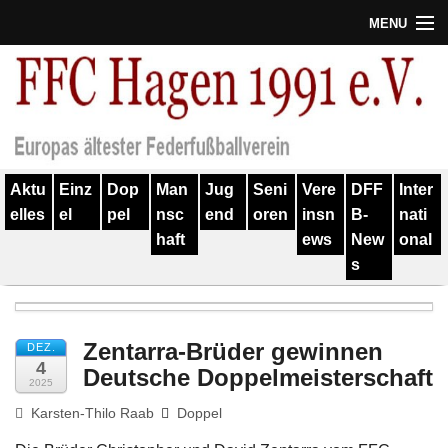
MENU
Termine
Erfolge
Verein
Aktu
Einz
Dop
Man
Jug
Seni
Vere
DFF
Inter
Geschichte
elles
el
pel
nsc
end
oren
insn
B-
nati
haft
ews
New
onal
Partner
s
Training
Spieler
Zentarra-Brüder gewinnen
DEZ.
4
Deutsche Doppelmeisterschaft
Kontakt
2025
Karsten-Thilo Raab
Doppel
Links