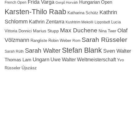
Frida Varga
Hungarian Open
French Open
Gergő Horváth
Karsten-Thilo Raab
Kathrin
Katharina Schütz
Schlomm
Kathrin Zentarra
Lucia
Kushtrim Mekolli
Lippstadt
Max Duchene
Olaf
Marius Stupp
Vittoria Donnici
Nina Twer
Sarah Rüsseler
Völzmann
Rangliste
Robin Weber
Rom
Stefan Blank
Sarah Walter
Sven Walter
Sarah Rüth
Ungarn
Uwe Walter
Weltmeisterschaft
Thomas Lam
Yvo
Újszász
Rüsseler