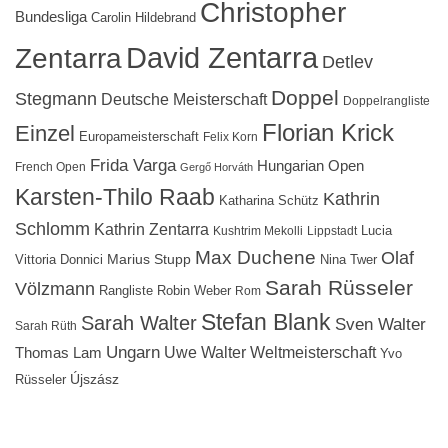
Christopher
Bundesliga
Carolin Hildebrand
David Zentarra
Zentarra
Detlev
Doppel
Stegmann
Deutsche Meisterschaft
Doppelrangliste
Florian Krick
Einzel
Europameisterschaft
Felix Korn
Frida Varga
Hungarian Open
French Open
Gergő Horváth
Karsten-Thilo Raab
Kathrin
Katharina Schütz
Schlomm
Kathrin Zentarra
Lucia
Kushtrim Mekolli
Lippstadt
Max Duchene
Olaf
Marius Stupp
Vittoria Donnici
Nina Twer
Sarah Rüsseler
Völzmann
Rangliste
Robin Weber
Rom
Stefan Blank
Sarah Walter
Sven Walter
Sarah Rüth
Ungarn
Uwe Walter
Weltmeisterschaft
Thomas Lam
Yvo
Újszász
Rüsseler