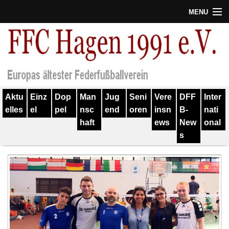
MENU
Termine
Erfolge
Verein
Aktu
Einz
Dop
Man
Jug
Seni
Vere
DFF
Inter
Geschichte
elles
el
pel
nsc
end
oren
insn
B-
nati
haft
ews
New
onal
Partner
s
Training
Spieler
Kontakt
Links