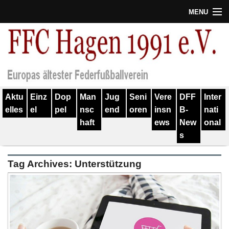
MENU
Termine
Erfolge
Verein
Aktu
Einz
Dop
Man
Jug
Seni
Vere
DFF
Inter
Geschichte
elles
el
pel
nsc
end
oren
insn
B-
nati
haft
ews
New
onal
Partner
s
Training
Tag Archives:
Unterstützung
Spieler
Kontakt
Links