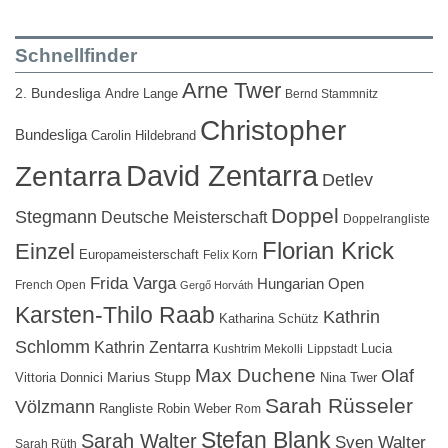
Schnellfinder
Arne Twer
2. Bundesliga
Andre Lange
Bernd Stammnitz
Christopher
Bundesliga
Carolin Hildebrand
David Zentarra
Zentarra
Detlev
Doppel
Stegmann
Deutsche Meisterschaft
Doppelrangliste
Florian Krick
Einzel
Europameisterschaft
Felix Korn
Frida Varga
Hungarian Open
French Open
Gergő Horváth
Karsten-Thilo Raab
Kathrin
Katharina Schütz
Schlomm
Kathrin Zentarra
Lucia
Kushtrim Mekolli
Lippstadt
Max Duchene
Olaf
Marius Stupp
Vittoria Donnici
Nina Twer
Sarah Rüsseler
Völzmann
Rangliste
Robin Weber
Rom
Stefan Blank
Sarah Walter
Sven Walter
Sarah Rüth