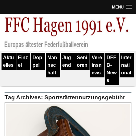
MENU
Termine
Erfolge
Verein
Aktu
Einz
Dop
Man
Jug
Seni
Vere
DFF
Inter
Geschichte
elles
el
pel
nsc
end
oren
insn
B-
nati
haft
ews
New
onal
Partner
s
Training
Tag Archives:
Sportstättennutzungsgebühr
Spieler
Kontakt
Links