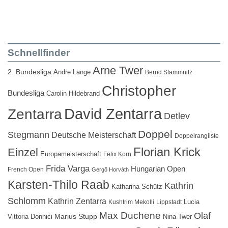
Schnellfinder
Arne Twer
2. Bundesliga
Andre Lange
Bernd Stammnitz
Christopher
Bundesliga
Carolin Hildebrand
David Zentarra
Zentarra
Detlev
Doppel
Stegmann
Deutsche Meisterschaft
Doppelrangliste
Florian Krick
Einzel
Europameisterschaft
Felix Korn
Frida Varga
Hungarian Open
French Open
Gergő Horváth
Karsten-Thilo Raab
Kathrin
Katharina Schütz
Schlomm
Kathrin Zentarra
Lucia
Kushtrim Mekolli
Lippstadt
Max Duchene
Olaf
Marius Stupp
Vittoria Donnici
Nina Twer