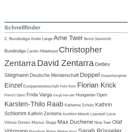
Schnellfinder
Arne Twer
2. Bundesliga
Andre Lange
Bernd Stammnitz
Christopher
Bundesliga
Carolin Hildebrand
David Zentarra
Zentarra
Detlev
Doppel
Stegmann
Deutsche Meisterschaft
Doppelrangliste
Florian Krick
Einzel
Europameisterschaft
Felix Korn
Frida Varga
Hungarian Open
French Open
Gergő Horváth
Karsten-Thilo Raab
Kathrin
Katharina Schütz
Schlomm
Kathrin Zentarra
Lucia
Kushtrim Mekolli
Lippstadt
Max Duchene
Olaf
Marius Stupp
Vittoria Donnici
Nina Twer
Sarah Rüsseler
Völzmann
Rangliste
Robin Weber
Rom