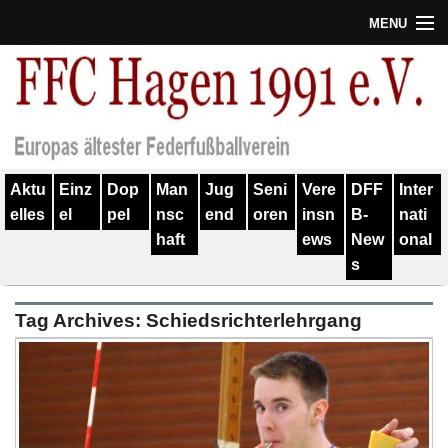
MENU
Termine
Erfolge
Verein
Aktu
Einz
Dop
Man
Jug
Seni
Vere
DFF
Inter
Geschichte
elles
el
pel
nsc
end
oren
insn
B-
nati
haft
ews
New
onal
Partner
s
Training
Tag Archives:
Schiedsrichterlehrgang
Spieler
Kontakt
Links