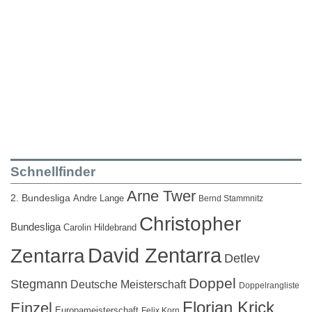
Schnellfinder
Arne Twer
2. Bundesliga
Andre Lange
Bernd Stammnitz
Christopher
Bundesliga
Carolin Hildebrand
David Zentarra
Zentarra
Detlev
Doppel
Stegmann
Deutsche Meisterschaft
Doppelrangliste
Florian Krick
Einzel
Europameisterschaft
Felix Korn