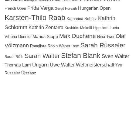
Frida Varga
Hungarian Open
French Open
Gergő Horváth
Karsten-Thilo Raab
Kathrin
Katharina Schütz
Schlomm
Kathrin Zentarra
Lucia
Kushtrim Mekolli
Lippstadt
Max Duchene
Olaf
Marius Stupp
Vittoria Donnici
Nina Twer
Sarah Rüsseler
Völzmann
Rangliste
Robin Weber
Rom
Stefan Blank
Sarah Walter
Sven Walter
Sarah Rüth
Ungarn
Uwe Walter
Weltmeisterschaft
Thomas Lam
Yvo
Újszász
Rüsseler