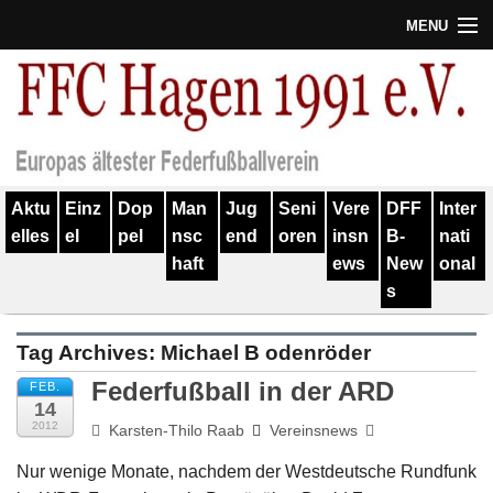
MENU
Termine
Erfolge
Verein
Aktu
Einz
Dop
Man
Jug
Seni
Vere
DFF
Inter
Geschichte
elles
el
pel
nsc
end
oren
insn
B-
nati
haft
ews
New
onal
Partner
s
Training
Tag Archives:
Michael B odenröder
Spieler
Federfußball in der ARD
FEB.
14
Kontakt
2012
Karsten-Thilo Raab
Vereinsnews
Links
Nur wenige Monate, nachdem der Westdeutsche Rundfunk