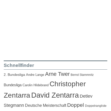
Schnellfinder
Arne Twer
2. Bundesliga
Andre Lange
Bernd Stammnitz
Christopher
Bundesliga
Carolin Hildebrand
David Zentarra
Zentarra
Detlev
Doppel
Stegmann
Deutsche Meisterschaft
Doppelrangliste