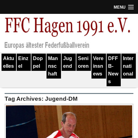
MENU
Termine
Erfolge
Verein
Aktu
Einz
Dop
Man
Jug
Seni
Vere
DFF
Inter
Geschichte
elles
el
pel
nsc
end
oren
insn
B-
nati
haft
ews
New
onal
Partner
s
Training
Tag Archives:
Jugend-DM
Spieler
Kontakt
Links