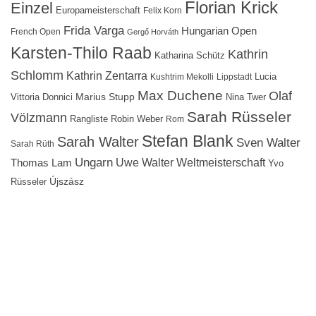
Florian Krick
Einzel
Europameisterschaft
Felix Korn
Frida Varga
Hungarian Open
French Open
Gergő Horváth
Karsten-Thilo Raab
Kathrin
Katharina Schütz
Schlomm
Kathrin Zentarra
Lucia
Kushtrim Mekolli
Lippstadt
Max Duchene
Olaf
Marius Stupp
Vittoria Donnici
Nina Twer
Sarah Rüsseler
Völzmann
Rangliste
Robin Weber
Rom
Stefan Blank
Sarah Walter
Sven Walter
Sarah Rüth
Ungarn
Uwe Walter
Weltmeisterschaft
Thomas Lam
Yvo
Újszász
Rüsseler