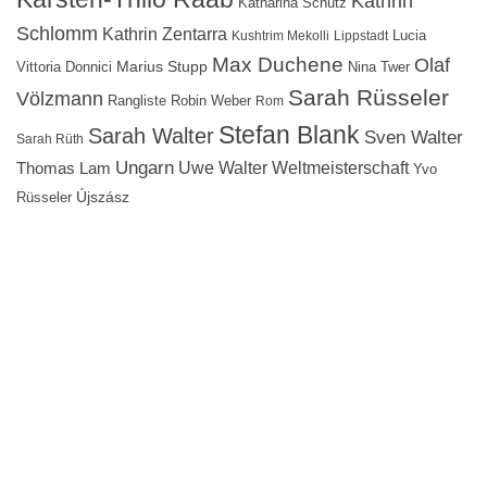
Kathrin
Katharina Schütz
Schlomm
Kathrin Zentarra
Lucia
Kushtrim Mekolli
Lippstadt
Max Duchene
Olaf
Marius Stupp
Vittoria Donnici
Nina Twer
Sarah Rüsseler
Völzmann
Rangliste
Robin Weber
Rom
Stefan Blank
Sarah Walter
Sven Walter
Sarah Rüth
Ungarn
Uwe Walter
Weltmeisterschaft
Thomas Lam
Yvo
Újszász
Rüsseler