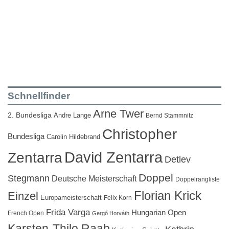
Schnellfinder
Arne Twer
2. Bundesliga
Andre Lange
Bernd Stammnitz
Christopher
Bundesliga
Carolin Hildebrand
David Zentarra
Zentarra
Detlev
Doppel
Stegmann
Deutsche Meisterschaft
Doppelrangliste
Florian Krick
Einzel
Europameisterschaft
Felix Korn
Frida Varga
Hungarian Open
French Open
Gergő Horváth
Karsten-Thilo Raab