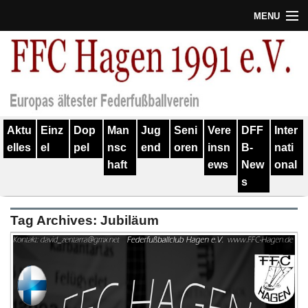
MENU
Termine
Erfolge
Verein
Aktu
Einz
Dop
Man
Jug
Seni
Vere
DFF
Inter
Geschichte
elles
el
pel
nsc
end
oren
insn
B-
nati
haft
ews
New
onal
Partner
s
Training
Tag Archives:
Jubiläum
Spieler
Kontakt
Links