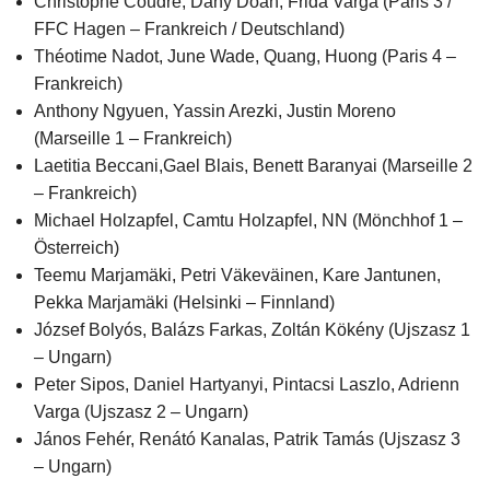
Christophe Coudre, Dany Doan, Frida Varga (Paris 3 /
FFC Hagen – Frankreich / Deutschland)
Théotime Nadot, June Wade, Quang, Huong (Paris 4 –
Frankreich)
Anthony Ngyuen, Yassin Arezki, Justin Moreno
(Marseille 1 – Frankreich)
Laetitia Beccani,Gael Blais, Benett Baranyai (Marseille 2
– Frankreich)
Michael Holzapfel, Camtu Holzapfel, NN (Mönchhof 1 –
Österreich)
Teemu Marjamäki, Petri Väkeväinen, Kare Jantunen,
Pekka Marjamäki (Helsinki – Finnland)
József Bolyós, Balázs Farkas, Zoltán Kökény (Ujszasz 1
– Ungarn)
Peter Sipos, Daniel Hartyanyi, Pintacsi Laszlo, Adrienn
Varga (Ujszasz 2 – Ungarn)
János Fehér, Renátó Kanalas, Patrik Tamás (Ujszasz 3
– Ungarn)