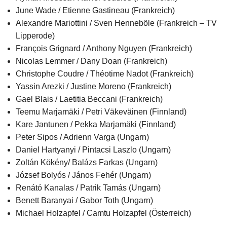
June Wade / Etienne Gastineau (Frankreich)
Alexandre Mariottini / Sven Henneböle (Frankreich – TV
Lipperode)
François Grignard / Anthony Nguyen (Frankreich)
Nicolas Lemmer / Dany Doan (Frankreich)
Christophe Coudre / Théotime Nadot (Frankreich)
Yassin Arezki / Justine Moreno (Frankreich)
Gael Blais / Laetitia Beccani (Frankreich)
Teemu Marjamäki / Petri Väkeväinen (Finnland)
Kare Jantunen / Pekka Marjamäki (Finnland)
Peter Sipos / Adrienn Varga (Ungarn)
Daniel Hartyanyi / Pintacsi Laszlo (Ungarn)
Zoltán Kökény/ Balázs Farkas (Ungarn)
József Bolyós / János Fehér (Ungarn)
Renátó Kanalas / Patrik Tamás (Ungarn)
Benett Baranyai / Gabor Toth (Ungarn)
Michael Holzapfel / Camtu Holzapfel (Österreich)