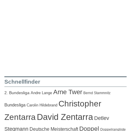
Schnellfinder
Arne Twer
2. Bundesliga
Andre Lange
Bernd Stammnitz
Christopher
Bundesliga
Carolin Hildebrand
David Zentarra
Zentarra
Detlev
Doppel
Stegmann
Deutsche Meisterschaft
Doppelrangliste