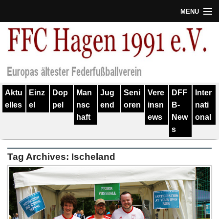
MENU
Termine
Erfolge
Verein
Aktu
Einz
Dop
Man
Jug
Seni
Vere
DFF
Inter
Geschichte
elles
el
pel
nsc
end
oren
insn
B-
nati
haft
ews
New
onal
Partner
s
Training
Tag Archives:
Ischeland
Spieler
Kontakt
Links