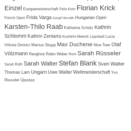
Florian Krick
Einzel
Europameisterschaft
Felix Korn
Frida Varga
Hungarian Open
French Open
Gergő Horváth
Karsten-Thilo Raab
Kathrin
Katharina Schütz
Schlomm
Kathrin Zentarra
Lucia
Kushtrim Mekolli
Lippstadt
Max Duchene
Olaf
Marius Stupp
Vittoria Donnici
Nina Twer
Sarah Rüsseler
Völzmann
Rangliste
Robin Weber
Rom
Stefan Blank
Sarah Walter
Sven Walter
Sarah Rüth
Ungarn
Uwe Walter
Weltmeisterschaft
Thomas Lam
Yvo
Újszász
Rüsseler