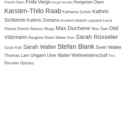
Frida Varga
Hungarian Open
French Open
Gergő Horváth
Karsten-Thilo Raab
Kathrin
Katharina Schütz
Schlomm
Kathrin Zentarra
Lucia
Kushtrim Mekolli
Lippstadt
Max Duchene
Olaf
Marius Stupp
Vittoria Donnici
Nina Twer
Sarah Rüsseler
Völzmann
Rangliste
Robin Weber
Rom
Stefan Blank
Sarah Walter
Sven Walter
Sarah Rüth
Ungarn
Uwe Walter
Weltmeisterschaft
Thomas Lam
Yvo
Újszász
Rüsseler