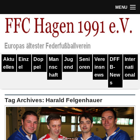
MENU
Termine
Erfolge
Verein
Aktu
Einz
Dop
Man
Jug
Seni
Vere
DFF
Inter
Geschichte
elles
el
pel
nsc
end
oren
insn
B-
nati
haft
ews
New
onal
Partner
s
Training
Tag Archives:
Harald Felgenhauer
Spieler
Kontakt
Links