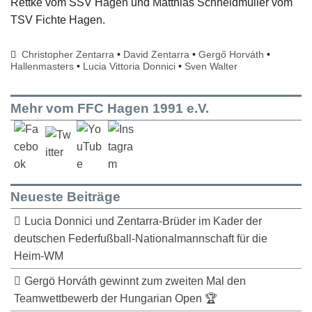
Rettke vom SSV Hagen und Matthias Schneidmüller vom
TSV Fichte Hagen.
Christopher Zentarra
•
David Zentarra
•
Gergő Horváth
•
Hallenmasters
•
Lucia Vittoria Donnici
•
Sven Walter
Mehr vom FFC Hagen 1991 e.V.
Neueste Beiträge
Lucia Donnici und Zentarra-Brüder im Kader der
deutschen Federfußball-Nationalmannschaft für die
Heim-WM
Gergö Horváth gewinnt zum zweiten Mal den
Teamwettbewerb der Hungarian Open 🏆