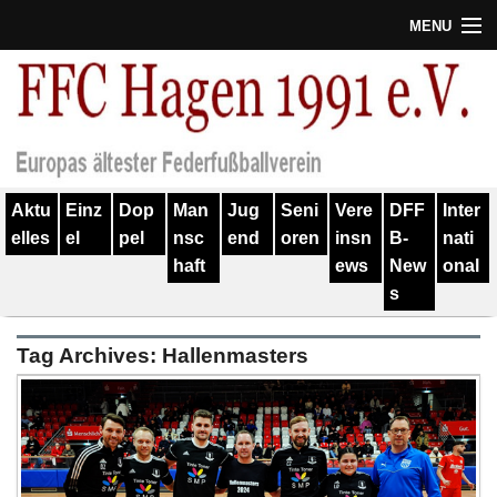
MENU
Termine
Erfolge
Verein
Aktu
Einz
Dop
Man
Jug
Seni
Vere
DFF
Inter
Geschichte
elles
el
pel
nsc
end
oren
insn
B-
nati
haft
ews
New
onal
Partner
s
Training
Tag Archives:
Hallenmasters
Spieler
Kontakt
Links