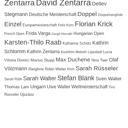
David Zentarra
Zentarra
Detlev
Doppel
Stegmann
Deutsche Meisterschaft
Doppelrangliste
Florian Krick
Einzel
Europameisterschaft
Felix Korn
Frida Varga
Hungarian Open
French Open
Gergő Horváth
Karsten-Thilo Raab
Kathrin
Katharina Schütz
Schlomm
Kathrin Zentarra
Lucia
Kushtrim Mekolli
Lippstadt
Max Duchene
Olaf
Marius Stupp
Vittoria Donnici
Nina Twer
Sarah Rüsseler
Völzmann
Rangliste
Robin Weber
Rom
Stefan Blank
Sarah Walter
Sven Walter
Sarah Rüth
Ungarn
Uwe Walter
Weltmeisterschaft
Thomas Lam
Yvo
Újszász
Rüsseler