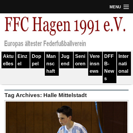
MENU
Termine
Erfolge
Verein
Aktu
Einz
Dop
Man
Jug
Seni
Vere
DFF
Inter
Geschichte
elles
el
pel
nsc
end
oren
insn
B-
nati
haft
ews
New
onal
Partner
s
Training
Tag Archives:
Halle Mittelstadt
Spieler
Kontakt
Links