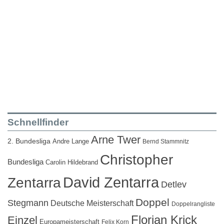
Schnellfinder
Arne Twer
2. Bundesliga
Andre Lange
Bernd Stammnitz
Christopher
Bundesliga
Carolin Hildebrand
David Zentarra
Zentarra
Detlev
Doppel
Stegmann
Deutsche Meisterschaft
Doppelrangliste
Florian Krick
Einzel
Europameisterschaft
Felix Korn