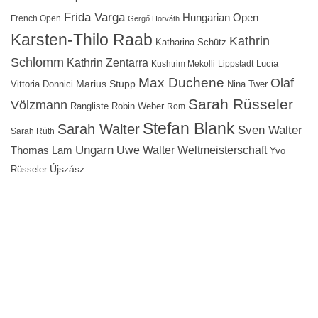
Frida Varga
Hungarian Open
French Open
Gergő Horváth
Karsten-Thilo Raab
Kathrin
Katharina Schütz
Schlomm
Kathrin Zentarra
Lucia
Kushtrim Mekolli
Lippstadt
Max Duchene
Olaf
Marius Stupp
Vittoria Donnici
Nina Twer
Sarah Rüsseler
Völzmann
Rangliste
Robin Weber
Rom
Stefan Blank
Sarah Walter
Sven Walter
Sarah Rüth
Ungarn
Uwe Walter
Weltmeisterschaft
Thomas Lam
Yvo
Újszász
Rüsseler