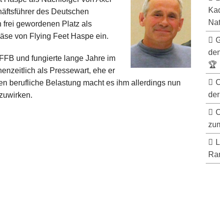
Kad
äftsführer des Deutschen
Nat
frei gewordenen Platz als
äse von Flying Feet Haspe ein.
G
de
FFB und fungierte lange Jahre im
🏆
enzeitlich als Pressewart, ehe er
C
n berufliche Belastung macht es ihm allerdings nun
der
zuwirken.
C
zum
L
Ran