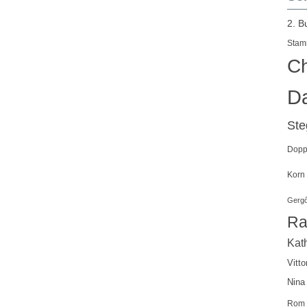
2. B
Stam
Ch
Da
St
Doppe
Korn
Gergő
Ra
Kath
Vitto
Nina
Rom