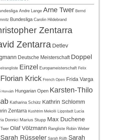
Arne Twer
undesliga
Andre Lange
Bernd
Bundesliga
Carolin Hildebrand
mnitz
ristopher Zentarra
vid Zentarra
Detlev
Doppel
egmann
Deutsche Meisterschaft
Einzel
Europameisterschaft
lrangliste
Felix
Florian Krick
Frida Varga
French Open
Karsten-Thilo
Hungarian Open
 Horváth
ab
Kathrin Schlomm
Katharina Schütz
rin Zentarra
Lucia
Kushtrim Mekolli
Lippstadt
Max Duchene
Marius Stupp
ria Donnici
Olaf Völzmann
Rangliste
 Twer
Robin Weber
Sarah Rüsseler
Sarah
Sarah Rüth