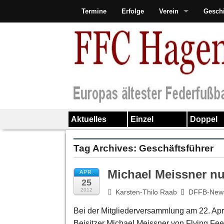
Termine
Erfolge
Verein
Gesch
Aktuelles
Einzel
Doppel
Tag Archives:
Geschäftsführer
Michael Meissner n
APR.
25
2012
Karsten-Thilo Raab
DFFB-New
Bei der Mitgliederversammlung am 22. April
Beisitzer Michael Meissner von Flying Fee