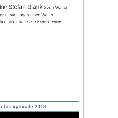
Stefan Blank
ter
Sven Walter
Ungarn
Uwe Walter
mas Lam
tmeisterschaft
Újszász
Yvo Rüsseler
ndesligafinale 2018