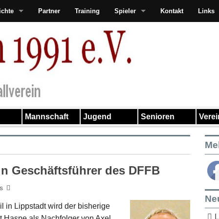
ichte
Partner
Training
Spieler
Kontakt
Links
Mannschaft
Jugend
Senioren
Vere
Me
un Geschäftsführer des DFFB
s
Ne
 in Lippstadt wird der bisherige
L
t Haspe als Nachfolger von Axel