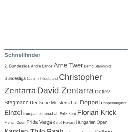
Schnellfinder
Arne Twer
2. Bundesliga
Andre Lange
Bernd Stammnitz
Christopher
Bundesliga
Carolin Hildebrand
David Zentarra
Zentarra
Detlev
Doppel
Stegmann
Deutsche Meisterschaft
Doppelrangliste
Florian Krick
Einzel
Europameisterschaft
Felix Korn
Frida Varga
Hungarian Open
French Open
Gergő Horváth
Karsten-Thilo Raab
Kathrin