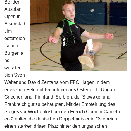
Bei den
Impressum
Austrian
Open in
Eisenstad
t im
österreich
ischen
Burgenla
nd
wussten
sich Sven
Walter und David Zentarra vom FFC Hagen in dem
erlesenen Feld mit Teilnehmer aus Österreich, Ungarn,
Griechenland, Finnland, Serbien, der Slowakei und
Frankreich gut zu behaupten. Mit der Empfehlung des
Sieges vor Wochenfrist bei den French Open in Cantelu
erkämpften die deutschen Doppelmeister in Österreich
einen starken dritten Platz hinter den ungarischen