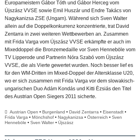
Europameistern Gábor Tóth und Gábor Herceg vom
Újszász VVSE sowie Emil Huszár und Endre Takács von
Nagykanizsa ZSE (Ungarn). Während sich Sven Walter
allein auf die Doppelkonkurrenz konzentrierte, trat David
Zentarra in zwei weiteren Wettbewerben an. Zusammen
mit Frida Varga vom Újszász VVSE erkämpfte er auch im
Mixeddoppel die Bronzemedaille vor Sven Henneböle vom
TV Lipperode und Partnerin Nóra Szabó vom Újszász
VVSE, die als Vierte gewertet wurden. Noch besser lief es
für den WM-Dritten im Mixed-Doppel der Altersklasse U20,
wo er sich zusammen mit Frida Varga vor dem slowakisch-
ungarischen Duo Adám Kondás und Kitti Èzsiás den Titel
des Austrian Open Siegers 2011 sicherte.
Austrian Open
•
Burgenland
•
David Zentarra
•
Eisenstadt
•
Frida Varga
•
Mönchshof
•
Nagykanizsa
•
Österreich
•
Sven
Henneböle
•
Sven Walter
•
Újszász