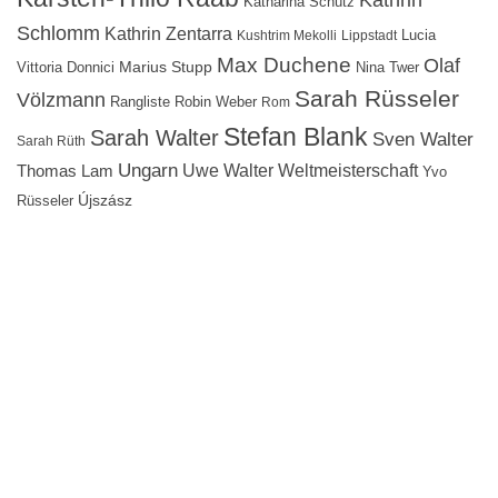
Katharina Schütz
Schlomm
Kathrin Zentarra
Lucia
Kushtrim Mekolli
Lippstadt
Max Duchene
Olaf
Marius Stupp
Vittoria Donnici
Nina Twer
Sarah Rüsseler
Völzmann
Rangliste
Robin Weber
Rom
Stefan Blank
Sarah Walter
Sven Walter
Sarah Rüth
Ungarn
Uwe Walter
Weltmeisterschaft
Thomas Lam
Yvo
Újszász
Rüsseler