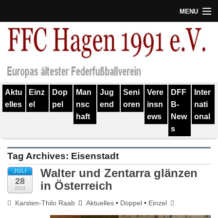
MENU
Termine
Erfolge
Verein
Aktu
Einz
Dop
Man
Jug
Seni
Vere
DFF
Inter
Geschichte
elles
el
pel
nsc
end
oren
insn
B-
nati
haft
ews
New
onal
Partner
s
Training
Tag Archives:
Eisenstadt
Spieler
Walter und Zentarra glänzen
JULI
28
Kontakt
in Österreich
2011
Karsten-Thilo Raab
Aktuelles
•
Doppel
•
Einzel
Links