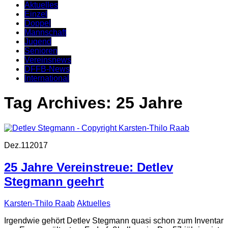
Aktuelles
Einzel
Doppel
Mannschaft
Jugend
Senioren
Vereinsnews
DFFB-News
International
Tag Archives:
25 Jahre
Dez.
11
2017
25 Jahre Vereinstreue: Detlev
Stegmann geehrt
Karsten-Thilo Raab
Aktuelles
Irgendwie gehört Detlev Stegmann quasi schon zum Inventar