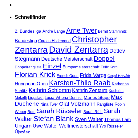
Schnellfinder
Arne Twer
2. Bundesliga
Andre Lange
Bernd Stammnitz
Christopher
Bundesliga
Carolin Hildebrand
David Zentarra
Zentarra
Detlev
Doppel
Stegmann
Deutsche Meisterschaft
Einzel
Europameisterschaft
Doppelrangliste
Felix Korn
Florian Krick
Frida Varga
French Open
Gergő Horváth
Karsten-Thilo Raab
Hungarian Open
Katharina
Kathrin Schlomm
Kathrin Zentarra
Schütz
Kushtrim
Max
Marius Stupp
Lucia Vittoria Donnici
Mekolli
Lippstadt
Duchene
Olaf Völzmann
Rangliste
Nina Twer
Robin
Sarah Rüsseler
Sarah
Weber
Rom
Sarah Rüth
Stefan Blank
Walter
Sven Walter
Thomas Lam
Ungarn
Uwe Walter
Weltmeisterschaft
Yvo Rüsseler
Újszász