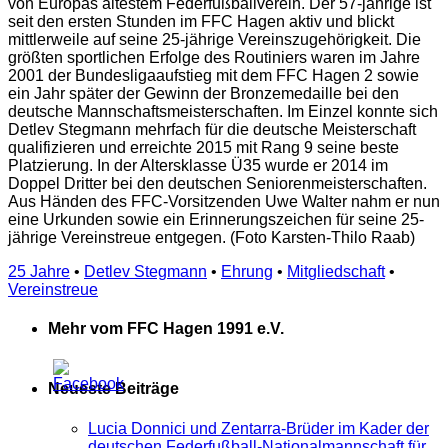
von Europas ältestem Federfußballverein. Der 57-jährige ist
seit den ersten Stunden im FFC Hagen aktiv und blickt
mittlerweile auf seine 25-jährige Vereinszugehörigkeit. Die
größten sportlichen Erfolge des Routiniers waren im Jahre
2001 der Bundesligaaufstieg mit dem FFC Hagen 2 sowie
ein Jahr später der Gewinn der Bronzemedaille bei den
deutsche Mannschaftsmeisterschaften. Im Einzel konnte sich
Detlev Stegmann mehrfach für die deutsche Meisterschaft
qualifizieren und erreichte 2015 mit Rang 9 seine beste
Platzierung. In der Altersklasse Ü35 wurde er 2014 im
Doppel Dritter bei den deutschen Seniorenmeisterschaften.
Aus Händen des FFC-Vorsitzenden Uwe Walter nahm er nun
eine Urkunden sowie ein Erinnerungszeichen für seine 25-
jährige Vereinstreue entgegen. (Foto Karsten-Thilo Raab)
25 Jahre
•
Detlev Stegmann
•
Ehrung
•
Mitgliedschaft
•
Vereinstreue
Mehr vom FFC Hagen 1991 e.V.
Neueste Beiträge
Lucia Donnici und Zentarra-Brüder im Kader der
deutschen Federfußball-Nationalmannschaft für