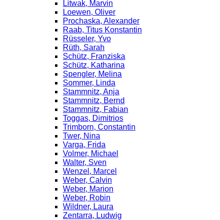
Litwak, Marvin
Loewen, Oliver
Prochaska, Alexander
Raab, Titus Konstantin
Rüsseler, Yvo
Rüth, Sarah
Schütz, Franziska
Schütz, Katharina
Spengler, Melina
Sommer, Linda
Stammnitz, Anja
Stammnitz, Bernd
Stammnitz, Fabian
Toggas, Dimitrios
Trimborn, Constantin
Twer, Nina
Varga, Frida
Volmer, Michael
Walter, Sven
Wenzel, Marcel
Weber, Calvin
Weber, Marion
Weber, Robin
Wildner, Laura
Zentarra, Ludwig