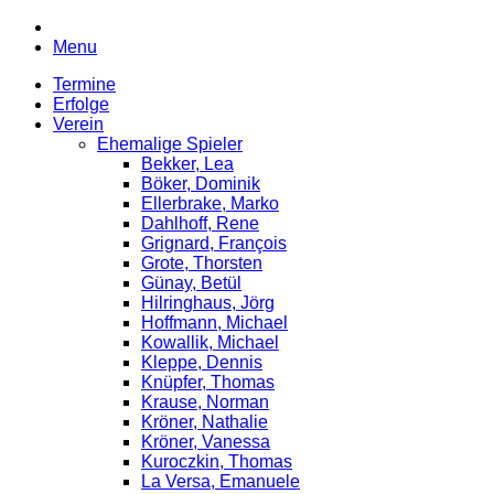
Menu
Termine
Erfolge
Verein
Ehemalige Spieler
Bekker, Lea
Böker, Dominik
Ellerbrake, Marko
Dahlhoff, Rene
Grignard, François
Grote, Thorsten
Günay, Betül
Hilringhaus, Jörg
Hoffmann, Michael
Kowallik, Michael
Kleppe, Dennis
Knüpfer, Thomas
Krause, Norman
Kröner, Nathalie
Kröner, Vanessa
Kuroczkin, Thomas
La Versa, Emanuele