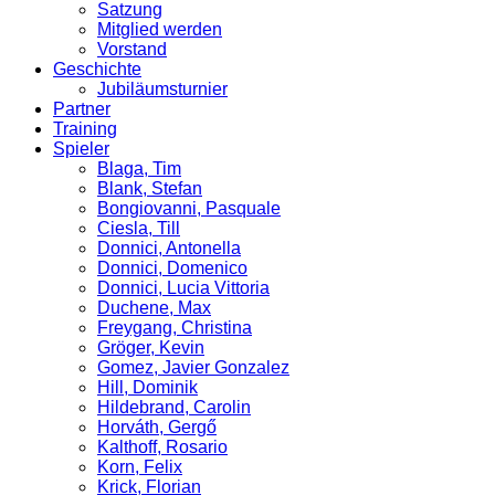
Satzung
Mitglied werden
Vorstand
Geschichte
Jubiläumsturnier
Partner
Training
Spieler
Blaga, Tim
Blank, Stefan
Bongiovanni, Pasquale
Ciesla, Till
Donnici, Antonella
Donnici, Domenico
Donnici, Lucia Vittoria
Duchene, Max
Freygang, Christina
Gröger, Kevin
Gomez, Javier Gonzalez
Hill, Dominik
Hildebrand, Carolin
Horváth, Gergő
Kalthoff, Rosario
Korn, Felix
Krick, Florian