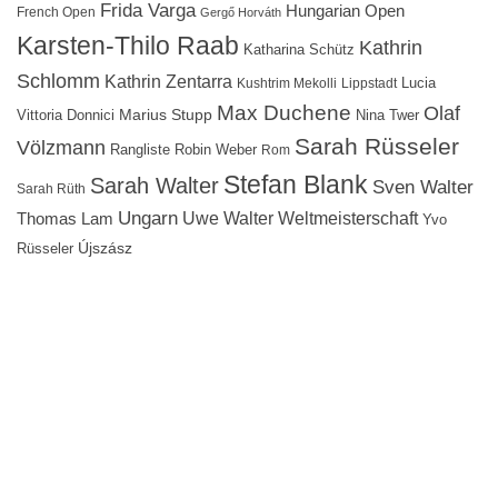
Frida Varga
Hungarian Open
French Open
Gergő Horváth
Karsten-Thilo Raab
Kathrin
Katharina Schütz
Schlomm
Kathrin Zentarra
Lucia
Kushtrim Mekolli
Lippstadt
Max Duchene
Olaf
Marius Stupp
Vittoria Donnici
Nina Twer
Sarah Rüsseler
Völzmann
Rangliste
Robin Weber
Rom
Stefan Blank
Sarah Walter
Sven Walter
Sarah Rüth
Ungarn
Uwe Walter
Weltmeisterschaft
Thomas Lam
Yvo
Újszász
Rüsseler