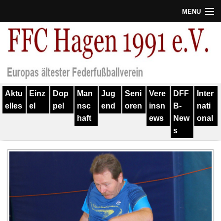
MENU
Termine
Erfolge
Verein
Aktu
Einz
Dop
Man
Jug
Seni
Vere
DFF
Inter
Geschichte
elles
el
pel
nsc
end
oren
insn
B-
nati
haft
ews
New
onal
Partner
s
Training
Spieler
Kontakt
Links