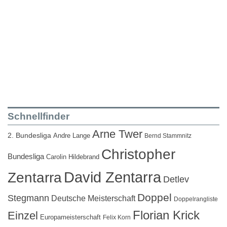
Schnellfinder
Arne Twer
2. Bundesliga
Andre Lange
Bernd Stammnitz
Christopher
Bundesliga
Carolin Hildebrand
David Zentarra
Zentarra
Detlev
Doppel
Stegmann
Deutsche Meisterschaft
Doppelrangliste
Florian Krick
Einzel
Europameisterschaft
Felix Korn