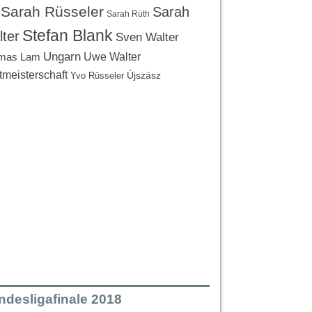
Sarah Rüsseler
Sarah
Sarah Rüth
Stefan Blank
ter
Sven Walter
Ungarn
Uwe Walter
mas Lam
tmeisterschaft
Újszász
Yvo Rüsseler
ndesligafinale 2018