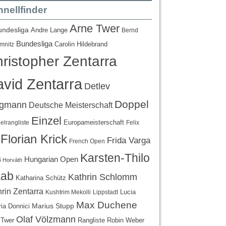
nellfinder
Arne Twer
undesliga
Andre Lange
Bernd
Bundesliga
Carolin Hildebrand
mnitz
ristopher Zentarra
vid Zentarra
Detlev
Doppel
egmann
Deutsche Meisterschaft
Einzel
Europameisterschaft
lrangliste
Felix
Florian Krick
Frida Varga
French Open
Karsten-Thilo
Hungarian Open
 Horváth
ab
Kathrin Schlomm
Katharina Schütz
rin Zentarra
Lucia
Kushtrim Mekolli
Lippstadt
Max Duchene
Marius Stupp
ria Donnici
Olaf Völzmann
Rangliste
 Twer
Robin Weber