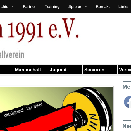
ichte
Partner
Training
Spieler
Kontakt
Links
Mannschaft
Jugend
Senioren
Vere
Me
Ne