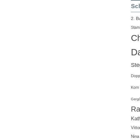
Sch
2. B
Stam
Ch
Da
St
Doppe
Korn
Gergő
Ra
Kath
Vitto
Nina