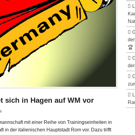
L
Kad
Nat
G
de
🏆
C
der
C
zum
L
et sich in Hagen auf WM vor
Ran
s
mannschaft mit einer Reihe von Trainingseinheiten in
 in der italienischen Hauptstadt Rom vor. Dazu trifft