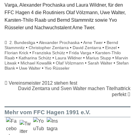
Varga, Alexander Prochaska und Laura Wildner, für den
FFC Hagen 4 die Routiniers Olaf Völzmann, Uwe Walter,
Karsten-Thilo Raab und Bernd Stammnitz sowie Yvo
Rüsseler und Nachwuchstalent Arne Twer.
2. Bundesliga
•
Alexander Prochaska
•
Arne Twer
•
Bernd
Stammnitz
•
Christopher Zentarra
•
David Zentarra
•
Einzel
•
Florian Krick
•
Franziska Schütz
•
Frida Varga
•
Karsten-Thilo
Raab
•
Katharina Schütz
•
Laura Wildner
•
Marius Stupp
•
Marvin
Litwak
•
Michael Kowallik
•
Olaf Völzmann
•
Sarah Walter
•
Stefan
Blank
•
Uwe Walter
•
Yvo Rüsseler
Vereinsmeister 2012 stehen fest
David Zentarra und Sven Walter machen Titelhattrick
perfekt
Mehr vom FFC Hagen 1991 e.V.