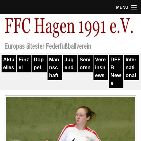
MENU
Termine
Erfolge
Verein
Aktu
Einz
Dop
Man
Jug
Seni
Vere
DFF
Inter
Geschichte
elles
el
pel
nsc
end
oren
insn
B-
nati
haft
ews
New
onal
Partner
s
Training
Spieler
Kontakt
Links