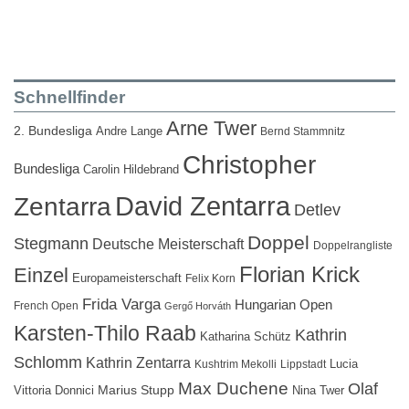
Schnellfinder
Arne Twer
2. Bundesliga
Andre Lange
Bernd Stammnitz
Christopher
Bundesliga
Carolin Hildebrand
David Zentarra
Zentarra
Detlev
Doppel
Stegmann
Deutsche Meisterschaft
Doppelrangliste
Florian Krick
Einzel
Europameisterschaft
Felix Korn
Frida Varga
Hungarian Open
French Open
Gergő Horváth
Karsten-Thilo Raab
Kathrin
Katharina Schütz
Schlomm
Kathrin Zentarra
Lucia
Kushtrim Mekolli
Lippstadt
Max Duchene
Olaf
Marius Stupp
Vittoria Donnici
Nina Twer