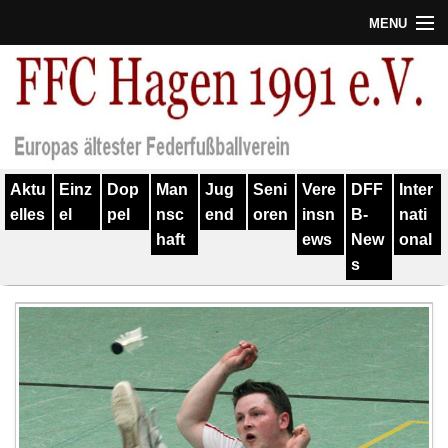
MENU
Termine
Erfolge
Verein
Aktu
Einz
Dop
Man
Jug
Seni
Vere
DFF
Inter
Geschichte
elles
el
pel
nsc
end
oren
insn
B-
nati
haft
ews
New
onal
Partner
s
Training
Spieler
Kontakt
Links