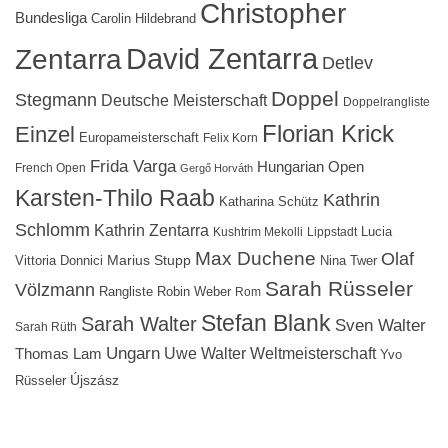
Christopher
Bundesliga
Carolin Hildebrand
David Zentarra
Zentarra
Detlev
Doppel
Stegmann
Deutsche Meisterschaft
Doppelrangliste
Florian Krick
Einzel
Europameisterschaft
Felix Korn
Frida Varga
Hungarian Open
French Open
Gergő Horváth
Karsten-Thilo Raab
Kathrin
Katharina Schütz
Schlomm
Kathrin Zentarra
Lucia
Kushtrim Mekolli
Lippstadt
Max Duchene
Olaf
Marius Stupp
Vittoria Donnici
Nina Twer
Sarah Rüsseler
Völzmann
Rangliste
Robin Weber
Rom
Stefan Blank
Sarah Walter
Sven Walter
Sarah Rüth
Ungarn
Uwe Walter
Weltmeisterschaft
Thomas Lam
Yvo
Újszász
Rüsseler