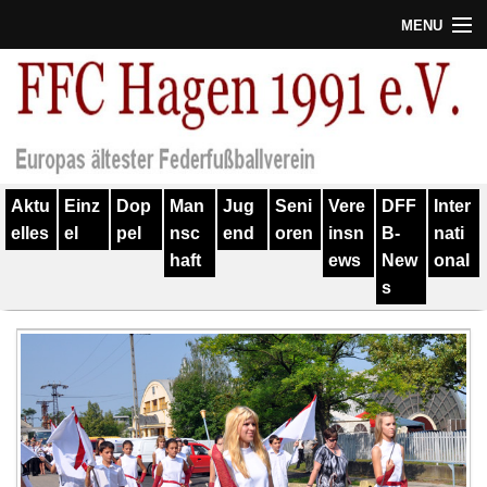
MENU
Termine
Erfolge
Verein
Aktu
Einz
Dop
Man
Jug
Seni
Vere
DFF
Inter
Geschichte
elles
el
pel
nsc
end
oren
insn
B-
nati
haft
ews
New
onal
Partner
s
Training
Spieler
Kontakt
Links