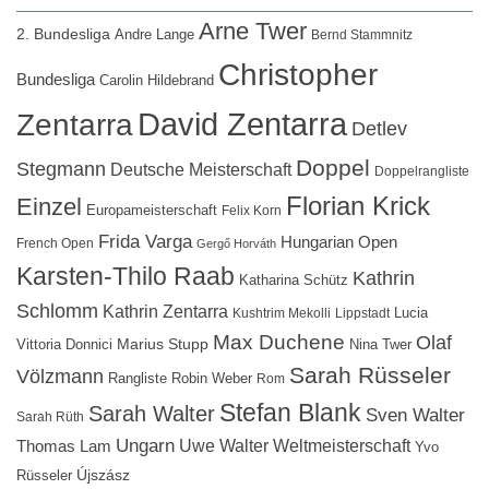
Arne Twer
2. Bundesliga
Andre Lange
Bernd Stammnitz
Christopher
Bundesliga
Carolin Hildebrand
David Zentarra
Zentarra
Detlev
Doppel
Stegmann
Deutsche Meisterschaft
Doppelrangliste
Florian Krick
Einzel
Europameisterschaft
Felix Korn
Frida Varga
Hungarian Open
French Open
Gergő Horváth
Karsten-Thilo Raab
Kathrin
Katharina Schütz
Schlomm
Kathrin Zentarra
Lucia
Kushtrim Mekolli
Lippstadt
Max Duchene
Olaf
Marius Stupp
Vittoria Donnici
Nina Twer
Sarah Rüsseler
Völzmann
Rangliste
Robin Weber
Rom
Stefan Blank
Sarah Walter
Sven Walter
Sarah Rüth
Ungarn
Uwe Walter
Weltmeisterschaft
Thomas Lam
Yvo
Újszász
Rüsseler