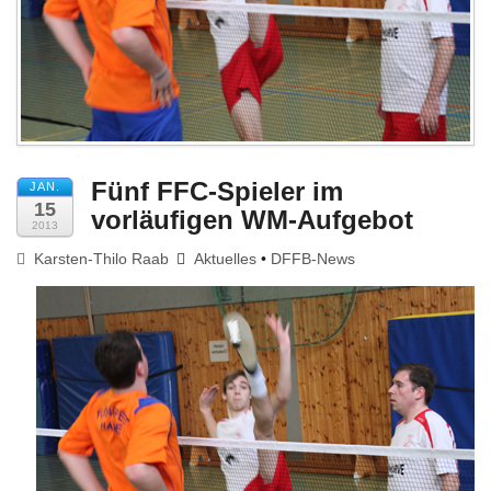
Impressum
Fünf FFC-Spieler im
JAN.
15
vorläufigen WM-Aufgebot
2013
Karsten-Thilo Raab
Aktuelles
•
DFFB-News