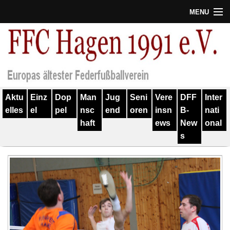
MENU
Termine
Erfolge
Verein
Aktu
Einz
Dop
Man
Jug
Seni
Vere
DFF
Inter
Geschichte
elles
el
pel
nsc
end
oren
insn
B-
nati
haft
ews
New
onal
Partner
s
Training
Spieler
Kontakt
Links