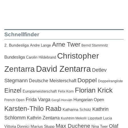
Schnellfinder
Arne Twer
2. Bundesliga
Andre Lange
Bernd Stammnitz
Christopher
Bundesliga
Carolin Hildebrand
David Zentarra
Zentarra
Detlev
Doppel
Stegmann
Deutsche Meisterschaft
Doppelrangliste
Florian Krick
Einzel
Europameisterschaft
Felix Korn
Frida Varga
Hungarian Open
French Open
Gergő Horváth
Karsten-Thilo Raab
Kathrin
Katharina Schütz
Schlomm
Kathrin Zentarra
Lucia
Kushtrim Mekolli
Lippstadt
Max Duchene
Olaf
Marius Stupp
Vittoria Donnici
Nina Twer